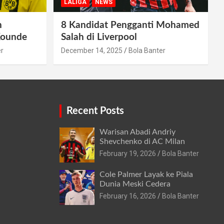
LALIGA
NEWS
n
8 Kandidat Pengganti Mohamed
Kounde
Salah di Liverpool
er
December 14, 2025
Bola Banter
Recent Posts
Warisan Abadi Andriy
Shevchenko di AC Milan
February 19, 2026
Bola Banter
Cole Palmer Layak ke Piala
Dunia Meski Cedera
February 16, 2026
Bola Banter