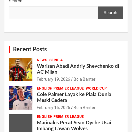
Search
Search
Recent Posts
NEWS
SERIE A
Warisan Abadi Andriy Shevchenko di
AC Milan
February 19, 2026
Bola Banter
ENGLISH PREMIER LEAGUE
WORLD CUP
Cole Palmer Layak ke Piala Dunia
Meski Cedera
February 16, 2026
Bola Banter
ENGLISH PREMIER LEAGUE
Marinakis Pecat Sean Dyche Usai
Imbang Lawan Wolves