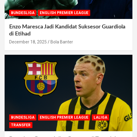
BUNDESLIGA
ENGLISH PREMIER LEAGUE
Enzo Maresca Jadi Kandidat Suksesor Guardiola
di Etihad
December 18, 2025
Bola Banter
BUNDESLIGA
ENGLISH PREMIER LEAGUE
LALIGA
TRANSFER