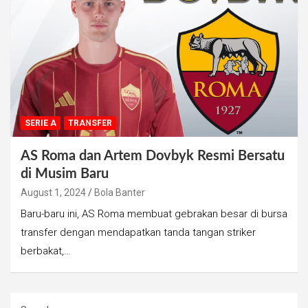
SERIE A
TRANSFER
AS Roma dan Artem Dovbyk Resmi Bersatu
di Musim Baru
August 1, 2024
Bola Banter
Baru-baru ini, AS Roma membuat gebrakan besar di bursa
transfer dengan mendapatkan tanda tangan striker
berbakat,…