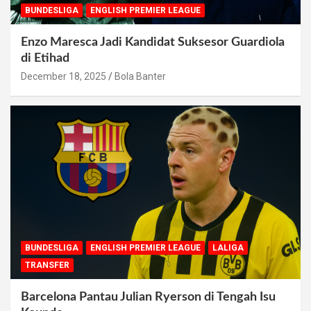
BUNDESLIGA
ENGLISH PREMIER LEAGUE
Enzo Maresca Jadi Kandidat Suksesor Guardiola
di Etihad
December 18, 2025
Bola Banter
BUNDESLIGA
ENGLISH PREMIER LEAGUE
LALIGA
TRANSFER
Barcelona Pantau Julian Ryerson di Tengah Isu