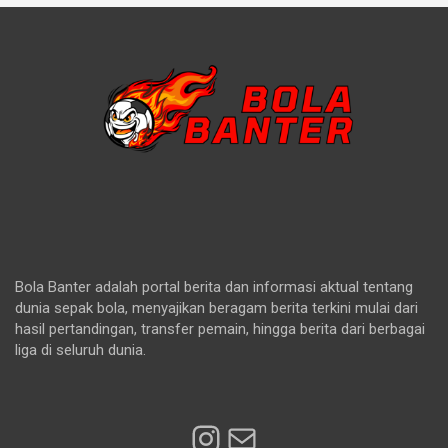
Bola Banter adalah portal berita dan informasi aktual tentang
dunia sepak bola, menyajikan beragam berita terkini mulai dari
hasil pertandingan, transfer pemain, hingga berita dari berbagai
liga di seluruh dunia.
Instagram
Mail