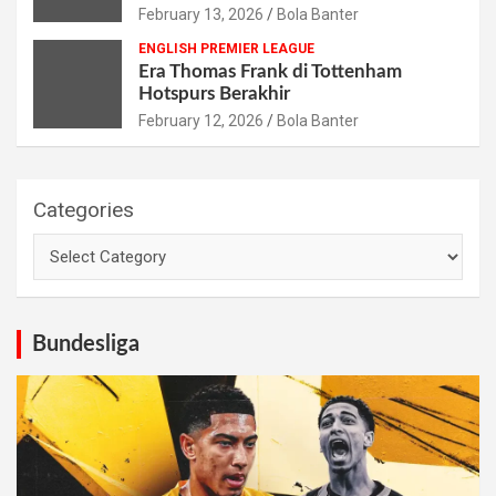
February 13, 2026
Bola Banter
ENGLISH PREMIER LEAGUE
Era Thomas Frank di Tottenham
Hotspurs Berakhir
February 12, 2026
Bola Banter
Categories
Bundesliga