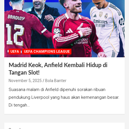
UEFA
UEFA CHAMPIONS LEAGUE
Madrid Keok, Anfield Kembali Hidup di
Tangan Slot!
November 5, 2025
Bola Banter
Suasana malam di Anfield dipenuhi sorakan ribuan
pendukung Liverpool yang haus akan kemenangan besar.
Di tengah…