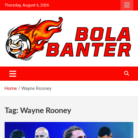
Skip
Thursday, August 6, 2026
to
content
Temukan berita sepak bola terbaru, ulasan mendalam, dan gosip
Bola Banter
transfer di Bola Banter. Nikmati informasi sepak bola dari seluruh
dunia dengan sentuhan humor dan candaan segar | Bola Banter
Home
Wayne Rooney
Tag:
Wayne Rooney