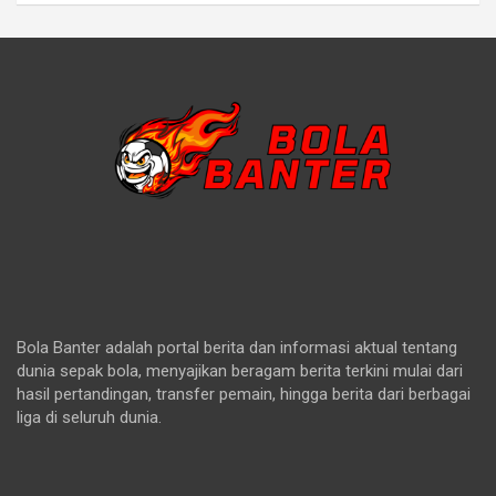
Bola Banter adalah portal berita dan informasi aktual tentang
dunia sepak bola, menyajikan beragam berita terkini mulai dari
hasil pertandingan, transfer pemain, hingga berita dari berbagai
liga di seluruh dunia.