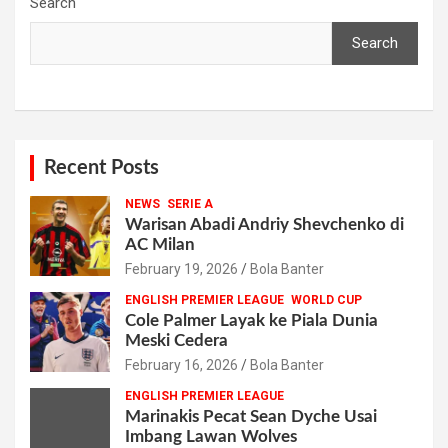
Search
Search
Recent Posts
NEWS
SERIE A
Warisan Abadi Andriy Shevchenko di
AC Milan
February 19, 2026
Bola Banter
ENGLISH PREMIER LEAGUE
WORLD CUP
Cole Palmer Layak ke Piala Dunia
Meski Cedera
February 16, 2026
Bola Banter
ENGLISH PREMIER LEAGUE
Marinakis Pecat Sean Dyche Usai
Imbang Lawan Wolves