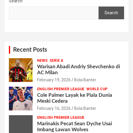
Search
Search
Recent Posts
NEWS
SERIE A
Warisan Abadi Andriy Shevchenko di
AC Milan
February 19, 2026
Bola Banter
ENGLISH PREMIER LEAGUE
WORLD CUP
Cole Palmer Layak ke Piala Dunia
Meski Cedera
February 16, 2026
Bola Banter
ENGLISH PREMIER LEAGUE
Marinakis Pecat Sean Dyche Usai
Imbang Lawan Wolves