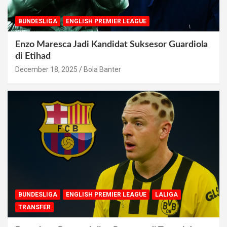
BUNDESLIGA
ENGLISH PREMIER LEAGUE
Enzo Maresca Jadi Kandidat Suksesor Guardiola
di Etihad
December 18, 2025
Bola Banter
BUNDESLIGA
ENGLISH PREMIER LEAGUE
LALIGA
TRANSFER