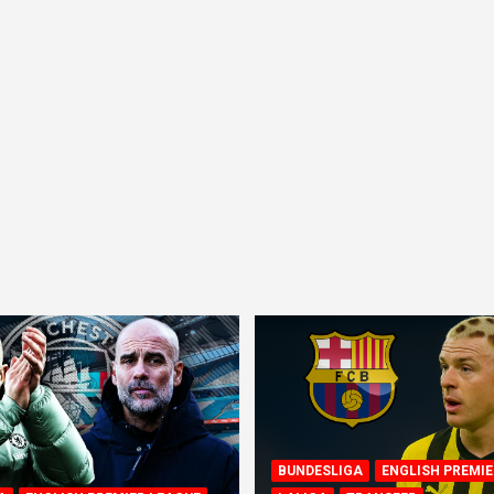
BUNDESLIGA
ENGLISH PREMIE