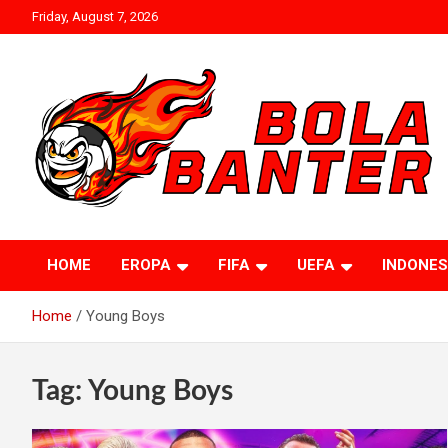
Skip
Friday, August 7, 2026
to
content
Temukan berita sepak bola terbaru, ulasan mendalam, dan gosi
Bola Banter
transfer di Bola Banter. Nikmati informasi sepak bola dari
seluruh dunia dengan sentuhan humor dan candaan segar | Bol
HOME
EROPA
FIFA
UEFA
INDONES
Banter
Home
Young Boys
Tag:
Young Boys