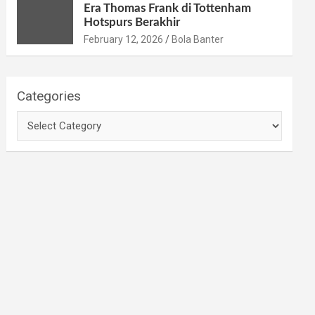
Era Thomas Frank di Tottenham
Hotspurs Berakhir
February 12, 2026
Bola Banter
Categories