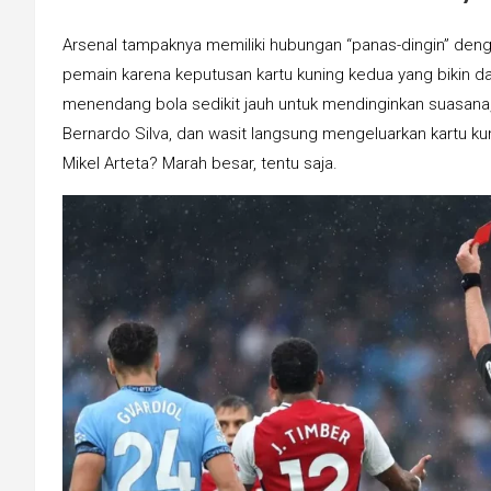
Arsenal tampaknya memiliki hubungan “panas-dingin” denga
pemain karena keputusan kartu kuning kedua yang bikin d
menendang bola sedikit jauh untuk mendinginkan suasana,
Bernardo Silva, dan wasit langsung mengeluarkan kartu ku
Mikel Arteta? Marah besar, tentu saja.