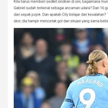
Kita harus memberi sedikit sindiran di sini, bagaimana mu
Gabriel sudah terkenal sebagai ancaman udara? Dari 16 go
dari sepak pojok. Dan apakah City belajar dari kesalahan
skor, dia hampir mencetak gol dari situasi yang sama be