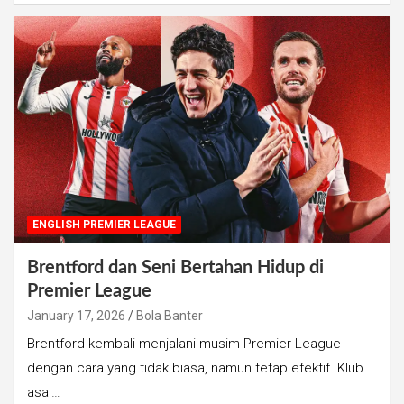
ENGLISH PREMIER LEAGUE
Brentford dan Seni Bertahan Hidup di
Premier League
January 17, 2026
Bola Banter
Brentford kembali menjalani musim Premier League
dengan cara yang tidak biasa, namun tetap efektif. Klub
asal…