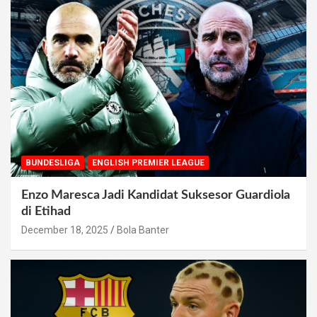
BUNDESLIGA
ENGLISH PREMIER LEAGUE
Enzo Maresca Jadi Kandidat Suksesor Guardiola
di Etihad
December 18, 2025
Bola Banter