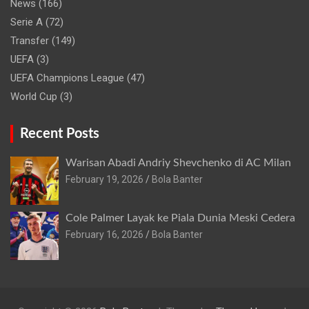
News
(166)
Serie A
(72)
Transfer
(149)
UEFA
(3)
UEFA Champions League
(47)
World Cup
(3)
Recent Posts
Warisan Abadi Andriy Shevchenko di AC Milan
February 19, 2026
Bola Banter
Cole Palmer Layak ke Piala Dunia Meski Cedera
February 16, 2026
Bola Banter