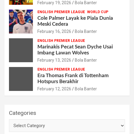
February 19, 2026
Bola Banter
ENGLISH PREMIER LEAGUE
WORLD CUP
Cole Palmer Layak ke Piala Dunia
Meski Cedera
February 16, 2026
Bola Banter
ENGLISH PREMIER LEAGUE
Marinakis Pecat Sean Dyche Usai
Imbang Lawan Wolves
February 13, 2026
Bola Banter
ENGLISH PREMIER LEAGUE
Era Thomas Frank di Tottenham
Hotspurs Berakhir
February 12, 2026
Bola Banter
Categories