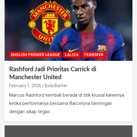
ENGLISH PREMIER LEAGUE
LALIGA
TRANSFER
Rashford Jadi Prioritas Carrick di
Manchester United
February 1, 2026
Bola Banter
Marcus Rashford kembali berada di titik krusial kariernya
ketika performanya bersama Barcelona beriringan
dengan sikap tegas…