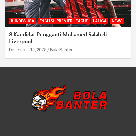
BUNDESLIGA
ENGLISH PREMIER LEAGUE
LALIGA
NEWS
8 Kandidat Pengganti Mohamed Salah di
Liverpool
December 14, 2025
Bola Banter