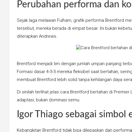
Perubahan performa dan kon
Sejak laga melawan Fulham, grafik performa Brentford meni
tersebut, mereka berada di empat besar. Ini bukan kebetu
diterapkan Andrews.
Brentford menjadi tim dengan jumlah umpan panjang terban
Formasi dasar 4-3-3 mereka fleksibel saat bertahan, serin
membuat Brentford lebih solid tanpa kehilangan daya ser
Di sinilah terlihat jelas cara Brentford bertahan di Prem
adaptasi, bukan dominasi semu.
Igor Thiago sebagai simbol 
Kebangkitan Brentford tidak bisa dilepaskan dari performa 