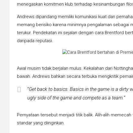
menegaskan komitmen klub terhadap kesinambungan filos
Andrews dipandang memiliki komunikasi kuat dan pemaham
memang berisiko karena minimnya pengalaman sebagai man
terukur. Pendekatan ini sejalan dengan cara Brentford b
daripada reputasi.
Awal musim tidak berjalan mulus. Kekalahan dari Nottin
bawah. Andrews bahkan secara terbuka mengkritik pemai
“
Get back to basics. Basics in the game is a dirty 
ugly side of the game and compete as a team.
“
Pernyataan tersebut menjadi titik balik. Alih-alih memec
standar yang diinginkan.