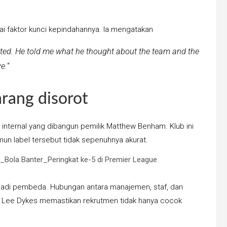
 faktor kunci kepindahannya. Ia mengatakan
ted. He told me what he thought about the team and the
e.
“
arang disorot
 internal yang dibangun pemilik Matthew Benham. Klub ini
un label tersebut tidak sepenuhnya akurat.
jadi pembeda. Hubungan antara manajemen, staf, dan
an Lee Dykes memastikan rekrutmen tidak hanya cocok