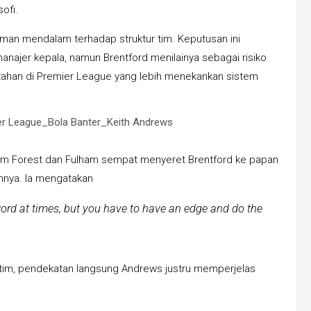
ofi.
an mendalam terhadap struktur tim. Keputusan ini
ajer kepala, namun Brentford menilainya sebagai risiko
ertahan di Premier League yang lebih menekankan sistem
gham Forest dan Fulham sempat menyeret Brentford ke papan
nnya. Ia mengatakan
word at times, but you have to have an edge and do the
ah tim, pendekatan langsung Andrews justru memperjelas