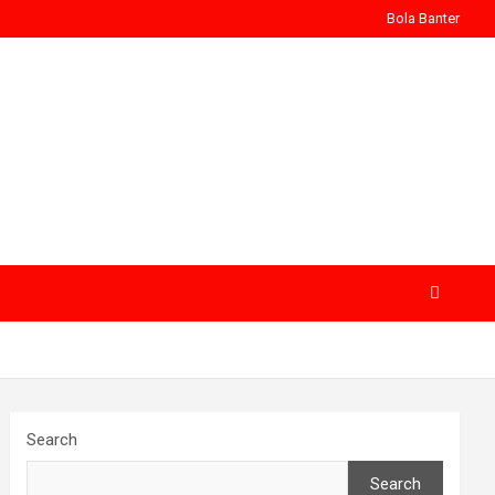
Bola Banter
Search
Search