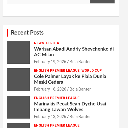
Recent Posts
NEWS
SERIE A
Warisan Abadi Andriy Shevchenko di
AC Milan
February 19, 2026
Bola Banter
ENGLISH PREMIER LEAGUE
WORLD CUP
Cole Palmer Layak ke Piala Dunia
Meski Cedera
February 16, 2026
Bola Banter
ENGLISH PREMIER LEAGUE
Marinakis Pecat Sean Dyche Usai
Imbang Lawan Wolves
February 13, 2026
Bola Banter
ENGLISH PREMIER LEAGUE