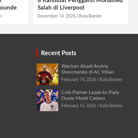
n
8 Kandidat Pengganti Mohamed
Kounde
Salah di Liverpool
er
December 14, 2025
Bola Banter
Recent Posts
Warisan Abadi Andriy
Shevchenko di AC Milan
February 19, 2026
Bola Banter
Cole Palmer Layak ke Piala
Dunia Meski Cedera
February 16, 2026
Bola Banter