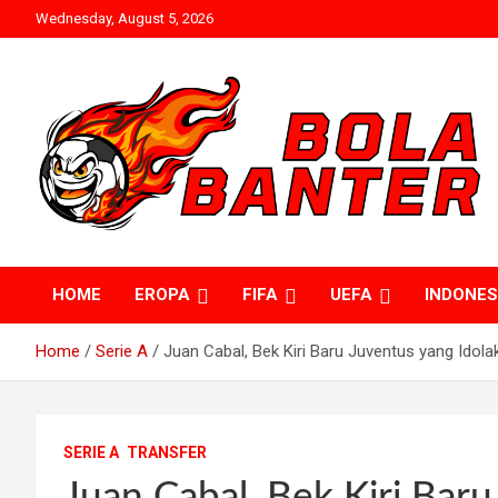
Skip
Wednesday, August 5, 2026
to
content
Temukan berita sepak bola terbaru, ulasan mendalam, dan gosi
Bola Banter
transfer di Bola Banter. Nikmati informasi sepak bola dari
seluruh dunia dengan sentuhan humor dan candaan segar | Bol
HOME
EROPA
FIFA
UEFA
INDONES
Banter
Home
Serie A
Juan Cabal, Bek Kiri Baru Juventus yang Idol
SERIE A
TRANSFER
Juan Cabal, Bek Kiri Bar