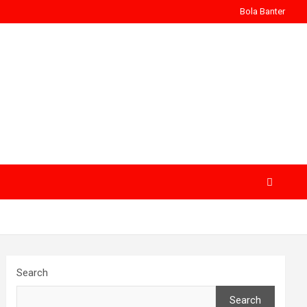
Bola Banter
Search
Search