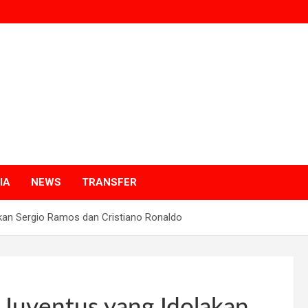
p
a
IA
NEWS
TRANSFER
akan Sergio Ramos dan Cristiano Ronaldo
u Juventus yang Idolakan