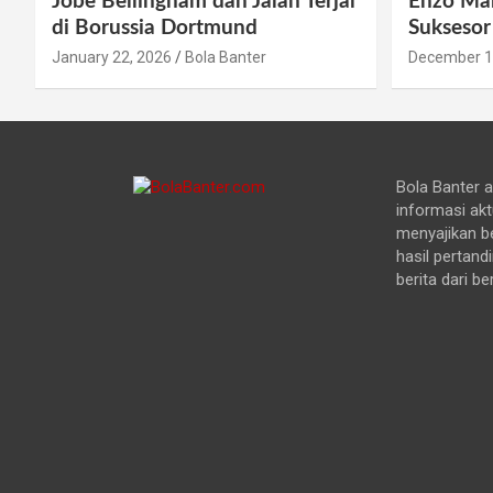
Jobe Bellingham dan Jalan Terjal
Enzo Mar
di Borussia Dortmund
Suksesor
January 22, 2026
Bola Banter
December 1
Bola Banter a
informasi akt
menyajikan be
hasil pertand
berita dari be