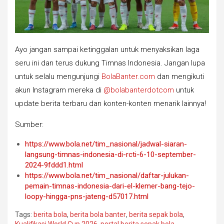
Ayo jangan sampai ketinggalan untuk menyaksikan laga
seru ini dan terus dukung Timnas Indonesia. Jangan lupa
untuk selalu mengunjungi
BolaBanter.com
dan mengikuti
akun Instagram mereka di
@bolabanterdotcom
untuk
update berita terbaru dan konten-konten menarik lainnya!
Sumber:
https://www.bola.net/tim_nasional/jadwal-siaran-
langsung-timnas-indonesia-di-rcti-6-10-september-
2024-9fddd1.html
https://www.bola.net/tim_nasional/daftar-julukan-
pemain-timnas-indonesia-dari-el-klemer-bang-tejo-
loopy-hingga-pns-jateng-d57017.html
Tags:
berita bola
,
berita bola banter
,
berita sepak bola
,
Kualifikasi World Cup 2026
,
portal berita sepak bola
,