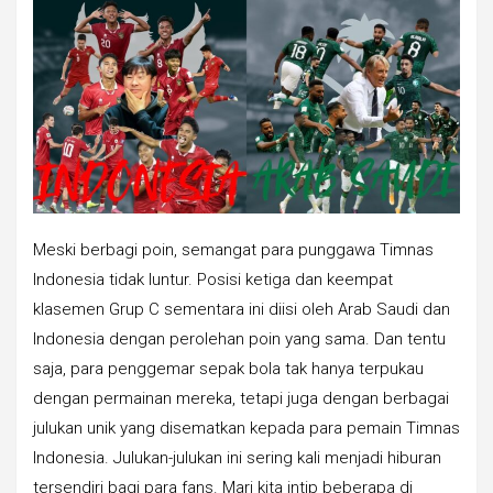
Meski berbagi poin, semangat para punggawa Timnas
Indonesia tidak luntur. Posisi ketiga dan keempat
klasemen Grup C sementara ini diisi oleh Arab Saudi dan
Indonesia dengan perolehan poin yang sama. Dan tentu
saja, para penggemar sepak bola tak hanya terpukau
dengan permainan mereka, tetapi juga dengan berbagai
julukan unik yang disematkan kepada para pemain Timnas
Indonesia. Julukan-julukan ini sering kali menjadi hiburan
tersendiri bagi para fans. Mari kita intip beberapa di