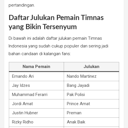
pertandingan.
Daftar Julukan Pemain Timnas
yang Bikin Tersenyum
Di bawah ini adalah daftar julukan pemain Timnas
Indonesia yang sudah cukup populer dan sering jadi
bahan candaan di kalangan fans:
Nama Pemain
Julukan
Ernando Ari
Nando Martinez
Jay Idzes
Bang Jayadi
Muhammad Ferarri
Pak Polisi
Jordi Amat
Prince Amat
Justin Hubner
Preman
Rizky Ridho
Anak Baik