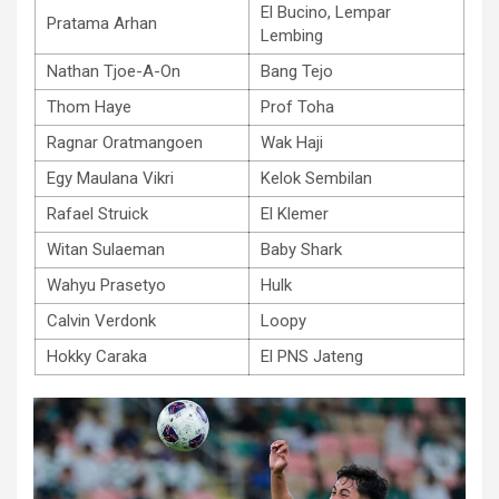
El Bucino, Lempar
Pratama Arhan
Lembing
Nathan Tjoe-A-On
Bang Tejo
Thom Haye
Prof Toha
Ragnar Oratmangoen
Wak Haji
Egy Maulana Vikri
Kelok Sembilan
Rafael Struick
El Klemer
Witan Sulaeman
Baby Shark
Wahyu Prasetyo
Hulk
Calvin Verdonk
Loopy
Hokky Caraka
El PNS Jateng