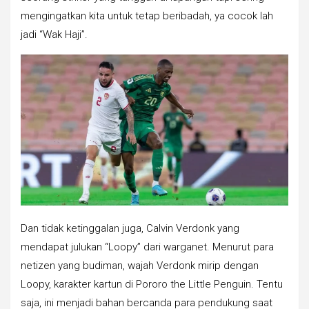
mengingatkan kita untuk tetap beribadah, ya cocok lah
jadi “Wak Haji”.
Dan tidak ketinggalan juga, Calvin Verdonk yang
mendapat julukan “Loopy” dari warganet. Menurut para
netizen yang budiman, wajah Verdonk mirip dengan
Loopy, karakter kartun di Pororo the Little Penguin. Tentu
saja, ini menjadi bahan bercanda para pendukung saat