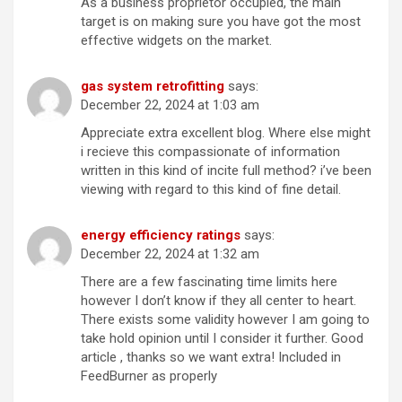
As a business proprietor occupied, the main
target is on making sure you have got the most
effective widgets on the market.
gas system retrofitting
says:
December 22, 2024 at 1:03 am
Appreciate extra excellent blog. Where else might
i recieve this compassionate of information
written in this kind of incite full method? i’ve been
viewing with regard to this kind of fine detail.
energy efficiency ratings
says:
December 22, 2024 at 1:32 am
There are a few fascinating time limits here
however I don’t know if they all center to heart.
There exists some validity however I am going to
take hold opinion until I consider it further. Good
article , thanks so we want extra! Included in
FeedBurner as properly