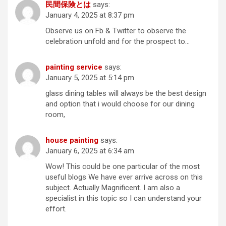
民間保険とは
says:
January 4, 2025 at 8:37 pm
Observe us on Fb & Twitter to observe the
celebration unfold and for the prospect to…
painting service
says:
January 5, 2025 at 5:14 pm
glass dining tables will always be the best design
and option that i would choose for our dining
room,
house painting
says:
January 6, 2025 at 6:34 am
Wow! This could be one particular of the most
useful blogs We have ever arrive across on this
subject. Actually Magnificent. I am also a
specialist in this topic so I can understand your
effort.