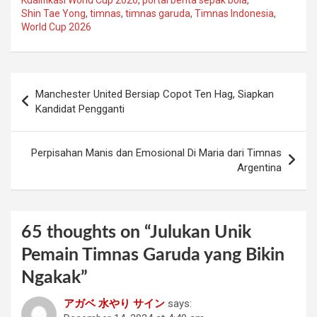
Shin Tae Yong
,
timnas
,
timnas garuda
,
Timnas Indonesia
,
World Cup 2026
Post
Manchester United Bersiap Copot Ten Hag, Siapkan
navigation
Kandidat Pengganti
Perpisahan Manis dan Emosional Di Maria dari Timnas
Argentina
65 thoughts on “
Julukan Unik
Pemain Timnas Garuda yang Bikin
Ngakak
”
アガベ 水やり サイン
says: