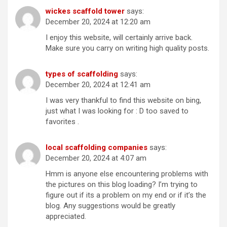
wickes scaffold tower
says:
December 20, 2024 at 12:20 am
I enjoy this website, will certainly arrive back.
Make sure you carry on writing high quality posts.
types of scaffolding
says:
December 20, 2024 at 12:41 am
I was very thankful to find this website on bing,
just what I was looking for : D too saved to
favorites .
local scaffolding companies
says:
December 20, 2024 at 4:07 am
Hmm is anyone else encountering problems with
the pictures on this blog loading? I’m trying to
figure out if its a problem on my end or if it’s the
blog. Any suggestions would be greatly
appreciated.