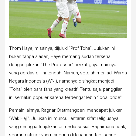
Thom Haye, misalnya, dijuluki “Prof Toha”. Julukan ini
bukan tanpa alasan, Haye memang sudah terkenal
dengan julukan “The Professor” berkat gaya mainnya
yang cerdas di lini tengah. Namun, setelah menjadi Warga
Negara Indonesia (WNI), namanya disingkat menjadi
“Toha” oleh para fans yang kreatif. Tentu saja, panggilan
ini semakin populer karena terdengar lebih “local pride”.
Pemain lainnya, Ragnar Oratmangoen, mendapat julukan
“Wak Haji”. Julukan ini muncul lantaran sifat religiusnya
yang sering ia tunjukkan di media sosial. Bagaimana tidak,
seorang striker yang tangguh di lapangan tapi sering