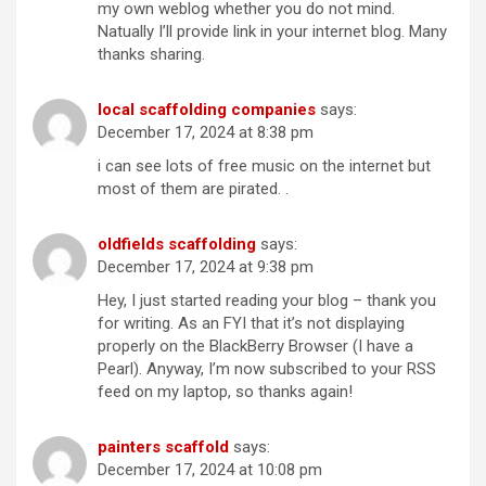
my own weblog whether you do not mind.
Natually I’ll provide link in your internet blog. Many
thanks sharing.
local scaffolding companies
says:
December 17, 2024 at 8:38 pm
i can see lots of free music on the internet but
most of them are pirated. .
oldfields scaffolding
says:
December 17, 2024 at 9:38 pm
Hey, I just started reading your blog – thank you
for writing. As an FYI that it’s not displaying
properly on the BlackBerry Browser (I have a
Pearl). Anyway, I’m now subscribed to your RSS
feed on my laptop, so thanks again!
painters scaffold
says:
December 17, 2024 at 10:08 pm