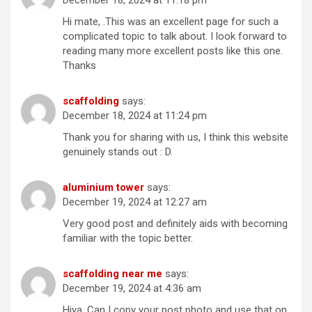
Hi mate, .This was an excellent page for such a
complicated topic to talk about. I look forward to
reading many more excellent posts like this one.
Thanks
scaffolding
says:
December 18, 2024 at 11:24 pm
Thank you for sharing with us, I think this website
genuinely stands out : D.
aluminium tower
says:
December 19, 2024 at 12:27 am
Very good post and definitely aids with becoming
familiar with the topic better.
scaffolding near me
says:
December 19, 2024 at 4:36 am
Hiya, Can I copy your post photo and use that on