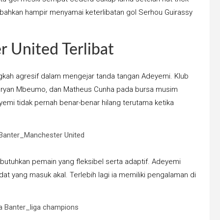
 ia bahkan hampir menyamai keterlibatan gol Serhou Guirassy
 United Terlibat
gkah agresif dalam mengejar tanda tangan Adeyemi. Klub
 Bryan Mbeumo, dan Matheus Cunha pada bursa musim
i tidak pernah benar-benar hilang terutama ketika
uhkan pemain yang fleksibel serta adaptif. Adeyemi
dat yang masuk akal. Terlebih lagi ia memiliki pengalaman di