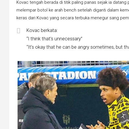
Kovac tengah berada di titik paling panas sejak ia datan
melempar botol ke arah bench setelah diganti dalam keme
keras dari Kovac yang secara terbuka menegur sang pem
Kovac berkata:
“I think that’s unnecessary”
“It’s okay that he can be angry sometimes, but tha