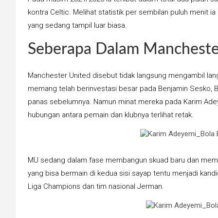
kontra Celtic. Melihat statistik per sembilan puluh menit
yang sedang tampil luar biasa.
Seberapa Dalam Manchester
Manchester United disebut tidak langsung mengambil lan
memang telah berinvestasi besar pada Benjamin Sesko,
panas sebelumnya. Namun minat mereka pada Karim Adeyem
hubungan antara pemain dan klubnya terlihat retak.
MU sedang dalam fase membangun skuad baru dan membut
yang bisa bermain di kedua sisi sayap tentu menjadi kandi
Liga Champions dan tim nasional Jerman.