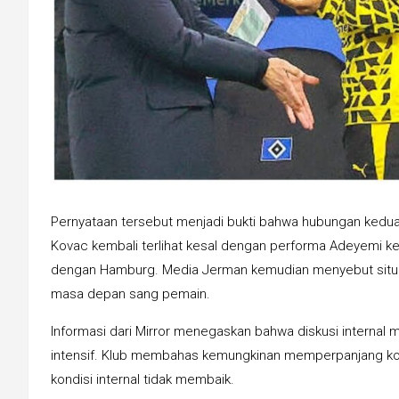
Pernyataan tersebut menjadi bukti bahwa hubungan kedu
Kovac kembali terlihat kesal dengan performa Adeyemi k
dengan Hamburg. Media Jerman kemudian menyebut situasi
masa depan sang pemain.
Informasi dari Mirror menegaskan bahwa diskusi intern
intensif. Klub membahas kemungkinan memperpanjang kont
kondisi internal tidak membaik.