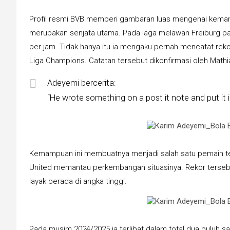
Profil resmi BVB memberi gambaran luas mengenai kemam
merupakan senjata utama. Pada laga melawan Freiburg p
per jam. Tidak hanya itu ia mengaku pernah mencatat reko
Liga Champions. Catatan tersebut dikonfirmasi oleh Mathi
Adeyemi bercerita:
“He wrote something on a post it note and put it in
Kemampuan ini membuatnya menjadi salah satu pemain terc
United memantau perkembangan situasinya. Rekor tersebut 
layak berada di angka tinggi.
Pada musim 2024/2025 ia terlibat dalam total dua puluh s