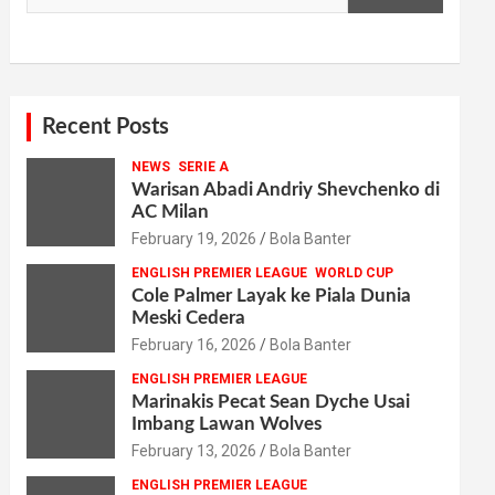
Recent Posts
NEWS
SERIE A
Warisan Abadi Andriy Shevchenko di
AC Milan
February 19, 2026
Bola Banter
ENGLISH PREMIER LEAGUE
WORLD CUP
Cole Palmer Layak ke Piala Dunia
Meski Cedera
February 16, 2026
Bola Banter
ENGLISH PREMIER LEAGUE
Marinakis Pecat Sean Dyche Usai
Imbang Lawan Wolves
February 13, 2026
Bola Banter
ENGLISH PREMIER LEAGUE