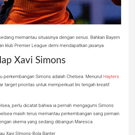
ut sedang memantau situasinya dengan serius. Bahkan Bayern
gan klub Premier League demi mendapatkan jasanya.
dap Xavi Simons
ntau perkembangan Simons adalah Chelsea. Menurut
Hayters
target prioritas untuk memperkuat lini tengah kreatif
helsea, perlu dicatat bahwa ia pernah mengagumi Simons
 Chelsea masih terus memantau perkembangan sang pemain.
k dengan skema yang sedang dibangun Maresca.