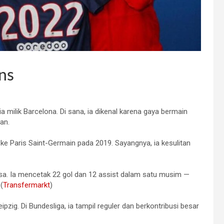
ns
 milik Barcelona. Di sana, ia dikenal karena gaya bermain
an.
 ke Paris Saint-Germain pada 2019. Sayangnya, ia kesulitan
asa. Ia mencetak 22 gol dan 12 assist dalam satu musim —
(
Transfermarkt
)
pzig. Di Bundesliga, ia tampil reguler dan berkontribusi besar