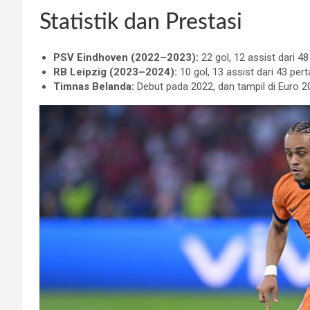
Statistik dan Prestasi
PSV Eindhoven (2022–2023):
22 gol, 12 assist dari 48
RB Leipzig (2023–2024):
10 gol, 13 assist dari 43 per
Timnas Belanda:
Debut pada 2022, dan tampil di Euro 20