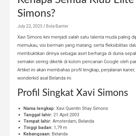
Simons?
July 22, 2025
Bola Banter
Xavi Simons kini menjadi salah satu talenta muda paling d
memukau, visi bermain yang matang, serta fleksibilitas da
membuktikan dirinya sebagai aset berharga di dunia sepak
semakin sering diketik di kolom pencarian Google oleh pa
Artikel ini akan membahas profil lengkap, perjalanan karier,
wonderkid asal Belanda ini.
Profil Singkat Xavi Simons
Nama lengkap:
Xavi Quentin Shay Simons
Tanggal lahir:
21 April 2003
Tempat lahir:
Amsterdam, Belanda
Tinggi badan:
1,79 m
Kebangsaan:
Belanda