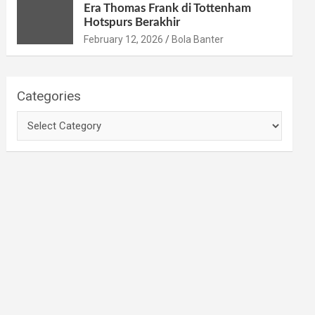
Era Thomas Frank di Tottenham
Hotspurs Berakhir
February 12, 2026
Bola Banter
Categories