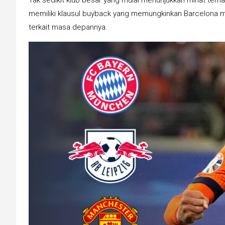
Tak sedikit klub besar yang mulai menunjukkan minat terh
memiliki klausul buyback yang memungkinkan Barcelona m
terkait masa depannya.