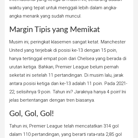
waktu yang tepat untuk menggali lebih dalam angka-
angka menarik yang sudah muncul.
Margin Tipis yang Memikat
Musim ini, peringkat klasemen sangat ketat. Manchester
United yang terjebak di posisi ke-13 dengan 15 poin,
hanya tertinggal empat poin dari Chelsea yang berada di
urutan ketiga. Bahkan, Premier League belum pernah
seketat ini setelah 11 pertandingan. Di musim lalu, jarak
antara posisi ketiga dan ke-13 adalah 11 poin. Pada 2021-
22, selisihnya 9 poin. Tahun ini? Jaraknya hanya 4 poin! Ini
jelas bertentangan dengan tren biasanya.
Gol, Gol, Gol!
Tahun ini, Premier League telah mencatatkan 314 gol
dalam 110 pertandingan, yang berarti rata-rata 2,85 gol