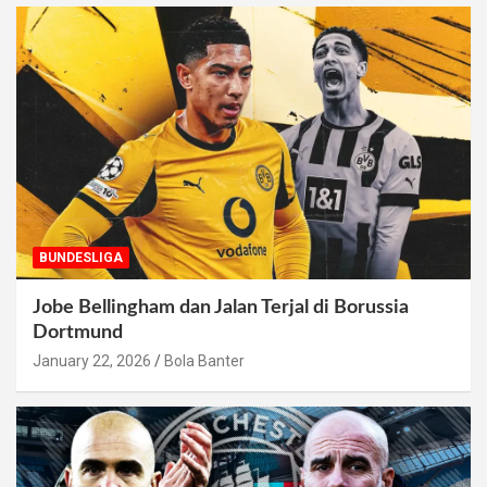
BUNDESLIGA
Jobe Bellingham dan Jalan Terjal di Borussia
Dortmund
January 22, 2026
Bola Banter