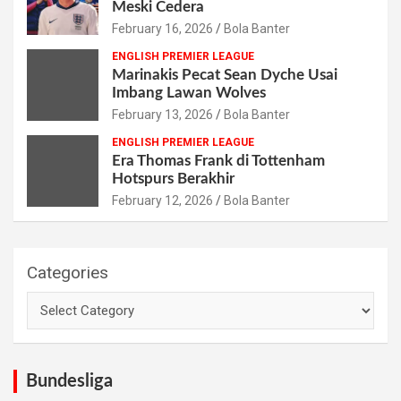
Meski Cedera
February 16, 2026
Bola Banter
ENGLISH PREMIER LEAGUE
Marinakis Pecat Sean Dyche Usai
Imbang Lawan Wolves
February 13, 2026
Bola Banter
ENGLISH PREMIER LEAGUE
Era Thomas Frank di Tottenham
Hotspurs Berakhir
February 12, 2026
Bola Banter
Categories
Bundesliga