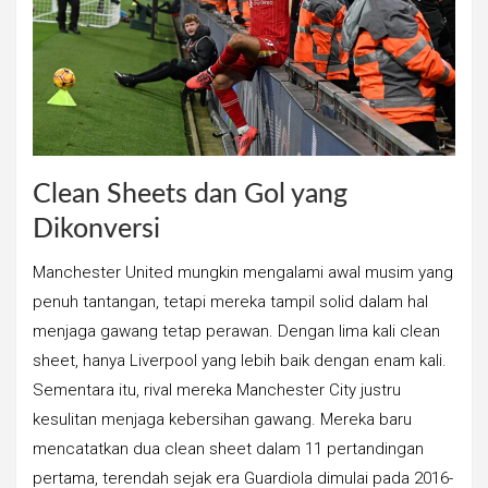
Clean Sheets dan Gol yang
Dikonversi
Manchester United mungkin mengalami awal musim yang
penuh tantangan, tetapi mereka tampil solid dalam hal
menjaga gawang tetap perawan. Dengan lima kali clean
sheet, hanya Liverpool yang lebih baik dengan enam kali.
Sementara itu, rival mereka Manchester City justru
kesulitan menjaga kebersihan gawang. Mereka baru
mencatatkan dua clean sheet dalam 11 pertandingan
pertama, terendah sejak era Guardiola dimulai pada 2016-