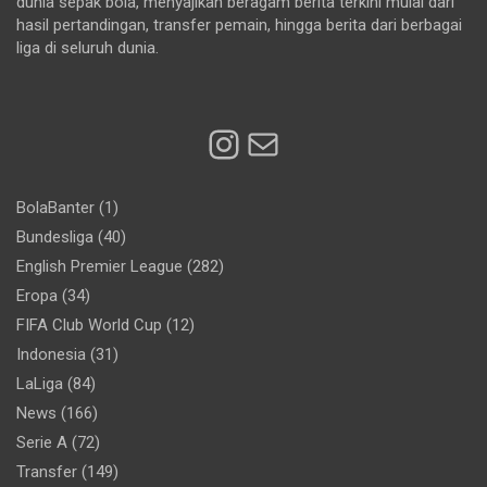
dunia sepak bola, menyajikan beragam berita terkini mulai dari
hasil pertandingan, transfer pemain, hingga berita dari berbagai
liga di seluruh dunia.
Instagram
Mail
BolaBanter
(1)
Bundesliga
(40)
English Premier League
(282)
Eropa
(34)
FIFA Club World Cup
(12)
Indonesia
(31)
LaLiga
(84)
News
(166)
Serie A
(72)
Transfer
(149)