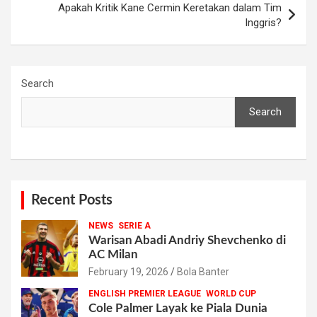
Apakah Kritik Kane Cermin Keretakan dalam Tim
Inggris?
Search
Search
Recent Posts
NEWS
SERIE A
Warisan Abadi Andriy Shevchenko di
AC Milan
February 19, 2026
Bola Banter
ENGLISH PREMIER LEAGUE
WORLD CUP
Cole Palmer Layak ke Piala Dunia