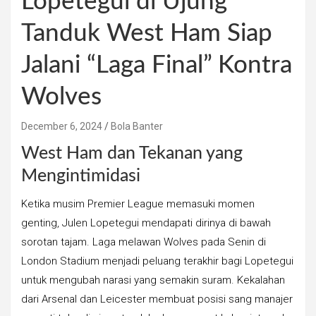
Lopetegui di Ujung
Tanduk West Ham Siap
Jalani “Laga Final” Kontra
Wolves
December 6, 2024
Bola Banter
West Ham dan Tekanan yang
Mengintimidasi
Ketika musim Premier League memasuki momen
genting, Julen Lopetegui mendapati dirinya di bawah
sorotan tajam. Laga melawan Wolves pada Senin di
London Stadium menjadi peluang terakhir bagi Lopetegui
untuk mengubah narasi yang semakin suram. Kekalahan
dari Arsenal dan Leicester membuat posisi sang manajer