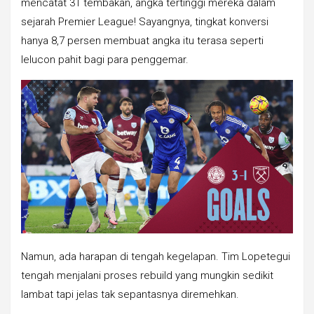
mencatat 31 tembakan, angka tertinggi mereka dalam
sejarah Premier League! Sayangnya, tingkat konversi
hanya 8,7 persen membuat angka itu terasa seperti
lelucon pahit bagi para penggemar.
Namun, ada harapan di tengah kegelapan. Tim Lopetegui
tengah menjalani proses rebuild yang mungkin sedikit
lambat tapi jelas tak sepantasnya diremehkan.