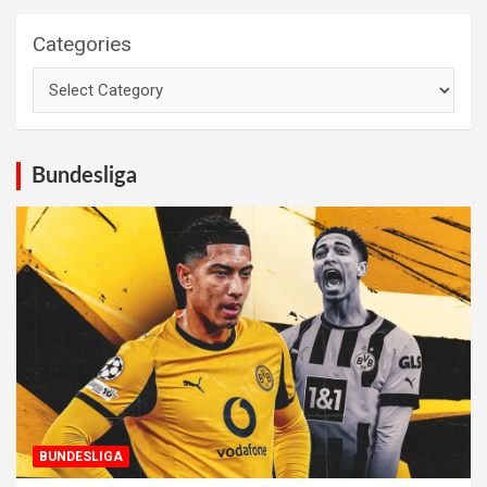
Categories
Bundesliga
BUNDESLIGA