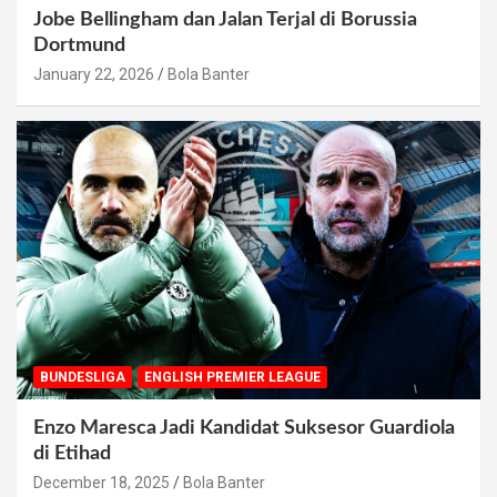
Jobe Bellingham dan Jalan Terjal di Borussia
Dortmund
January 22, 2026
Bola Banter
BUNDESLIGA
ENGLISH PREMIER LEAGUE
Enzo Maresca Jadi Kandidat Suksesor Guardiola
di Etihad
December 18, 2025
Bola Banter