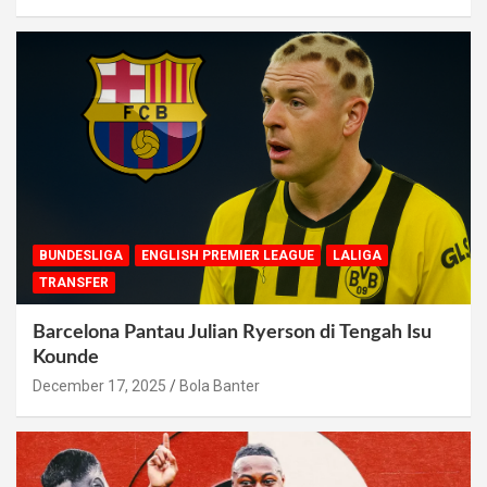
BUNDESLIGA
ENGLISH PREMIER LEAGUE
LALIGA
TRANSFER
Barcelona Pantau Julian Ryerson di Tengah Isu
Kounde
December 17, 2025
Bola Banter