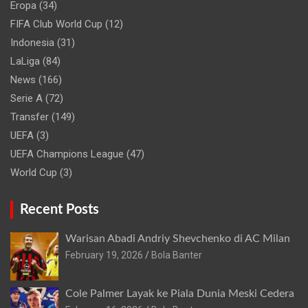
Eropa
(34)
FIFA Club World Cup
(12)
Indonesia
(31)
LaLiga
(84)
News
(166)
Serie A
(72)
Transfer
(149)
UEFA
(3)
UEFA Champions League
(47)
World Cup
(3)
Recent Posts
Warisan Abadi Andriy Shevchenko di AC Milan
February 19, 2026
Bola Banter
Cole Palmer Layak ke Piala Dunia Meski Cedera