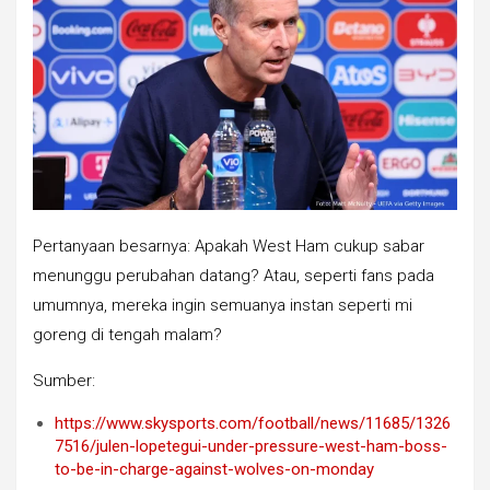
Pertanyaan besarnya: Apakah West Ham cukup sabar
menunggu perubahan datang? Atau, seperti fans pada
umumnya, mereka ingin semuanya instan seperti mi
goreng di tengah malam?
Sumber:
https://www.skysports.com/football/news/11685/1326
7516/julen-lopetegui-under-pressure-west-ham-boss-
to-be-in-charge-against-wolves-on-monday