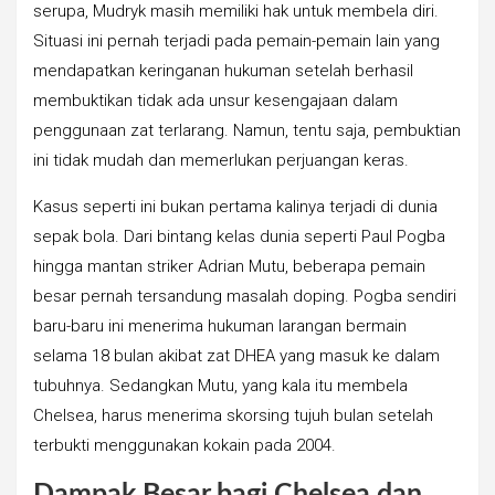
serupa, Mudryk masih memiliki hak untuk membela diri.
Situasi ini pernah terjadi pada pemain-pemain lain yang
mendapatkan keringanan hukuman setelah berhasil
membuktikan tidak ada unsur kesengajaan dalam
penggunaan zat terlarang. Namun, tentu saja, pembuktian
ini tidak mudah dan memerlukan perjuangan keras.
Kasus seperti ini bukan pertama kalinya terjadi di dunia
sepak bola. Dari bintang kelas dunia seperti Paul Pogba
hingga mantan striker Adrian Mutu, beberapa pemain
besar pernah tersandung masalah doping. Pogba sendiri
baru-baru ini menerima hukuman larangan bermain
selama 18 bulan akibat zat DHEA yang masuk ke dalam
tubuhnya. Sedangkan Mutu, yang kala itu membela
Chelsea, harus menerima skorsing tujuh bulan setelah
terbukti menggunakan kokain pada 2004.
Dampak Besar bagi Chelsea dan