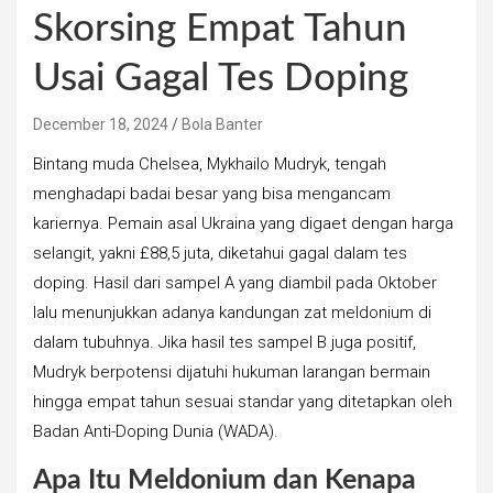
Skorsing Empat Tahun
Usai Gagal Tes Doping
December 18, 2024
Bola Banter
Bintang muda Chelsea, Mykhailo Mudryk, tengah
menghadapi badai besar yang bisa mengancam
kariernya. Pemain asal Ukraina yang digaet dengan harga
selangit, yakni £88,5 juta, diketahui gagal dalam tes
doping. Hasil dari sampel A yang diambil pada Oktober
lalu menunjukkan adanya kandungan zat meldonium di
dalam tubuhnya. Jika hasil tes sampel B juga positif,
Mudryk berpotensi dijatuhi hukuman larangan bermain
hingga empat tahun sesuai standar yang ditetapkan oleh
Badan Anti-Doping Dunia (WADA).
Apa Itu Meldonium dan Kenapa