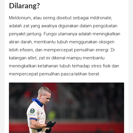
Dilarang?
Meldonium, atau sering disebut sebagai mildronate,
adalah zat yang awalnya digunakan dalam pengobatan
penyakit jantung. Fungsi utamanya adalah meningkatkan
aliran darah, membantu tubuh menggunakan oksigen
lebih efisien, dan mempercepat pemulihan energi. Di
kalangan atlet, zat ini dikenal mampu membantu
meningkatkan ketahanan tubuh terhadap stres fisik dan
mempercepat pemulihan pasca-latihan berat.