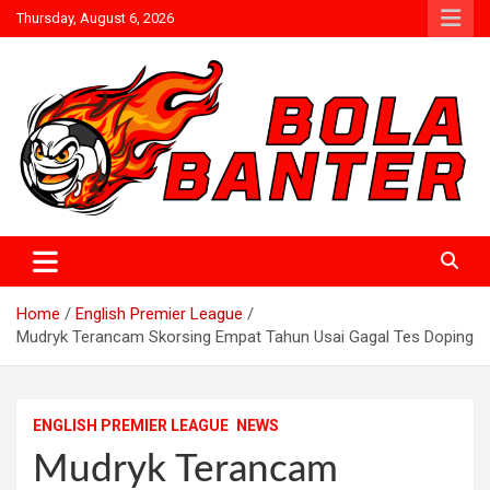
Skip
Thursday, August 6, 2026
to
content
Temukan berita sepak bola terbaru, ulasan mendalam, dan gosip
Bola Banter
transfer di Bola Banter. Nikmati informasi sepak bola dari seluruh
dunia dengan sentuhan humor dan candaan segar | Bola Banter
Home
English Premier League
Mudryk Terancam Skorsing Empat Tahun Usai Gagal Tes Doping
ENGLISH PREMIER LEAGUE
NEWS
Mudryk Terancam