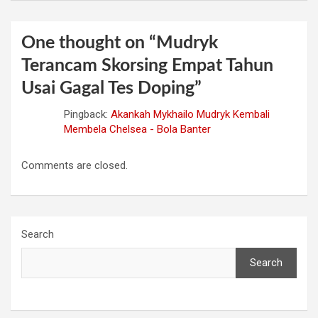
One thought on “
Mudryk
Terancam Skorsing Empat Tahun
Usai Gagal Tes Doping
”
Pingback:
Akankah Mykhailo Mudryk Kembali
Membela Chelsea - Bola Banter
Comments are closed.
Search
Search