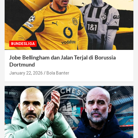
BUNDESLIGA
Jobe Bellingham dan Jalan Terjal di Borussia
Dortmund
January 22, 2026
Bola Banter