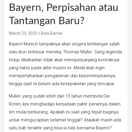
Bayern, Perpisahan atau
Tantangan Baru?
March 29, 2025
Bola Banter
Bayern Munich tampaknya akan segera kehilangan salah
satu ikon terbesar mereka, Thomas Müller. Sang legenda
hidup dikabarkan tidak akan memperpanjang kontraknya
yang habis pada akhir musim ini. Meski klub ingin
mempertahankan pengalaman dan kepemimpinannya,
hingga saat ini belum ada kesepakatan yang tercapai.
Müller, yang sudah lebih dari 15 tahun membela Die
Roten, kini menghadapi kenyataan pahit: perannya dalam
tim mulai berkurang. Apakah ini saat yang tepat baginya
untuk mengucapkan selamat tinggal? Ataukah masih ada
satu bab terakhir yang bisa ia tulis bersama Bayern?