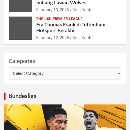
Imbang Lawan Wolves
February 13, 2026
Bola Banter
ENGLISH PREMIER LEAGUE
Era Thomas Frank di Tottenham
Hotspurs Berakhir
February 12, 2026
Bola Banter
Categories
Bundesliga