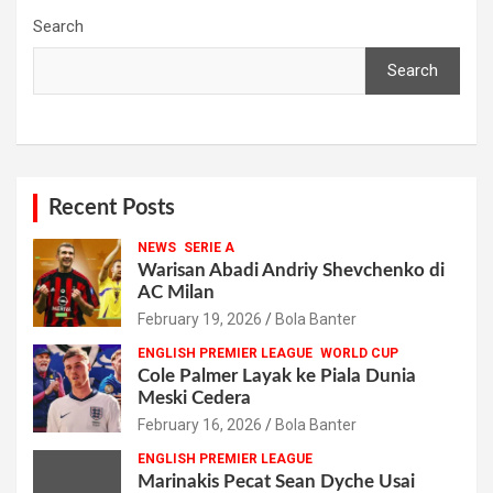
Search
Search
Recent Posts
NEWS
SERIE A
Warisan Abadi Andriy Shevchenko di
AC Milan
February 19, 2026
Bola Banter
ENGLISH PREMIER LEAGUE
WORLD CUP
Cole Palmer Layak ke Piala Dunia
Meski Cedera
February 16, 2026
Bola Banter
ENGLISH PREMIER LEAGUE
Marinakis Pecat Sean Dyche Usai