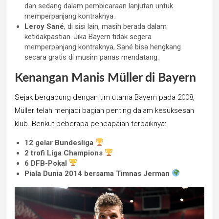
dan sedang dalam pembicaraan lanjutan untuk
memperpanjang kontraknya.
Leroy Sané
, di sisi lain, masih berada dalam
ketidakpastian. Jika Bayern tidak segera
memperpanjang kontraknya, Sané bisa hengkang
secara gratis di musim panas mendatang.
Kenangan Manis Müller di Bayern
Sejak bergabung dengan tim utama Bayern pada 2008,
Müller telah menjadi bagian penting dalam kesuksesan
klub. Berikut beberapa pencapaian terbaiknya:
12 gelar Bundesliga
2 trofi Liga Champions
6 DFB-Pokal
Piala Dunia 2014 bersama Timnas Jerman