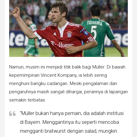
Namun, musim ini menjadi titik balik bagi Müller. Di bawah
kepemimpinan Vincent Kompany, ia lebih sering
menghuni bangku cadangan. Meski pengalaman dan
pengaruhnya masih sangat dihargai, perannya di lapangan
semakin terbatas.
“Müller bukan hanya pemain, dia adalah institusi
di Bayern. Menggantinya itu seperti mencoba
mengganti bratwurst dengan salad, mungkin