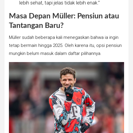
lebih sehat, tapi jelas tidak lebih enak.”
Masa Depan Müller: Pensiun atau
Tantangan Baru?
Müller sudah beberapa kali menegaskan bahwa ia ingin
tetap bermain hingga 2025. Oleh karena itu, opsi pensiun
mungkin belum masuk dalam daftar pilihannya.