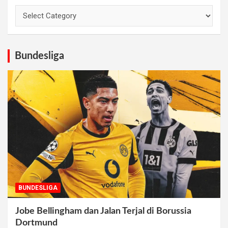
Bundesliga
BUNDESLIGA
Jobe Bellingham dan Jalan Terjal di Borussia
Dortmund