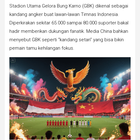
Stadion Utama Gelora Bung Karno (GBK) dikenal sebagai
kandang angker buat lawan-lawan Timnas Indonesia.
Diperkirakan sekitar 65.000 sampai 80.000 suporter bakal
hadir memberikan dukungan fanatik. Media China bahkan
menyebut GBK seperti “kandang setan” yang bisa bikin
pemain tamu kehilangan fokus.