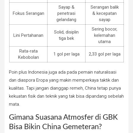
Sayap &
Serangan balik
Fokus Serangan
penetrasi
& kecepatan
gelandang
sayap
Sering bocor,
Solid, disiplin
Lini Pertahanan
kelemahan
tiga bek
utama
Rata-rata
1 gol per laga
2,33 gol per laga
Kebobolan
Poin plus Indonesia juga ada pada pemain naturalisasi
dan diaspora Eropa yang makin memperkaya taktik dan
kualitas. Tapi jangan dianggap remeh, China tetap punya
kekuatan fisik dan teknik yang tak bisa dipandang sebelah
mata.
Gimana Suasana Atmosfer di GBK
Bisa Bikin China Gemeteran?