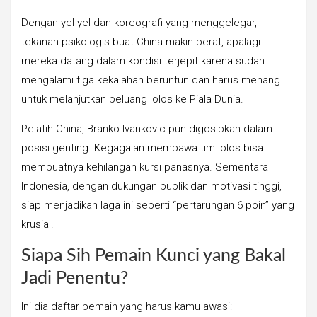
Dengan yel-yel dan koreografi yang menggelegar,
tekanan psikologis buat China makin berat, apalagi
mereka datang dalam kondisi terjepit karena sudah
mengalami tiga kekalahan beruntun dan harus menang
untuk melanjutkan peluang lolos ke Piala Dunia.
Pelatih China, Branko Ivankovic pun digosipkan dalam
posisi genting. Kegagalan membawa tim lolos bisa
membuatnya kehilangan kursi panasnya. Sementara
Indonesia, dengan dukungan publik dan motivasi tinggi,
siap menjadikan laga ini seperti “pertarungan 6 poin” yang
krusial.
Siapa Sih Pemain Kunci yang Bakal
Jadi Penentu?
Ini dia daftar pemain yang harus kamu awasi: