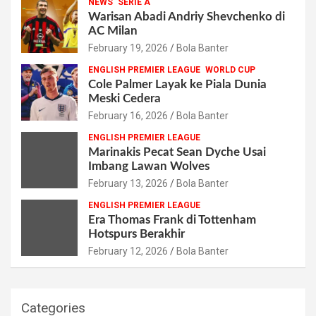
NEWS
SERIE A
Warisan Abadi Andriy Shevchenko di
AC Milan
February 19, 2026
Bola Banter
ENGLISH PREMIER LEAGUE
WORLD CUP
Cole Palmer Layak ke Piala Dunia
Meski Cedera
February 16, 2026
Bola Banter
ENGLISH PREMIER LEAGUE
Marinakis Pecat Sean Dyche Usai
Imbang Lawan Wolves
February 13, 2026
Bola Banter
ENGLISH PREMIER LEAGUE
Era Thomas Frank di Tottenham
Hotspurs Berakhir
February 12, 2026
Bola Banter
Categories