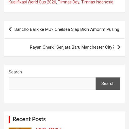
Kualifikasi World Cup 2026
,
Timnas Day
,
Timnas Indonesia
Post
Sancho Balik ke MU? Chelsea Siap Bikin Amorim Pusing
navigation
Rayan Cherki: Senjata Baru Manchester City?
Search
Search
Recent Posts