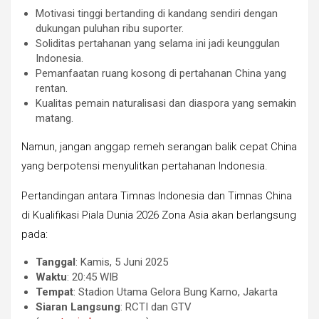
Motivasi tinggi bertanding di kandang sendiri dengan
dukungan puluhan ribu suporter.
Soliditas pertahanan yang selama ini jadi keunggulan
Indonesia.
Pemanfaatan ruang kosong di pertahanan China yang
rentan.
Kualitas pemain naturalisasi dan diaspora yang semakin
matang.
Namun, jangan anggap remeh serangan balik cepat China
yang berpotensi menyulitkan pertahanan Indonesia.
Pertandingan antara Timnas Indonesia dan Timnas China
di Kualifikasi Piala Dunia 2026 Zona Asia akan berlangsung
pada:
Tanggal
: Kamis, 5 Juni 2025
Waktu
: 20:45 WIB
Tempat
: Stadion Utama Gelora Bung Karno, Jakarta
Siaran Langsung
: RCTI dan GTV