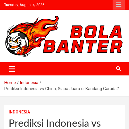
Skip
Tuesday, August 4, 2026
to
content
Temukan berita sepak bola terbaru, ulasan mendalam, dan gosip
Bola Banter
transfer di Bola Banter. Nikmati informasi sepak bola dari seluruh
dunia dengan sentuhan humor dan candaan segar | Bola Banter
Home
Indonesia
Prediksi Indonesia vs China, Siapa Juara di Kandang Garuda?
INDONESIA
Prediksi Indonesia vs