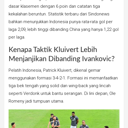
dasar klasemen dengan 6 poin dan catatan tiga
kekalahan beruntun. Statistik terbaru dari Sindonews
bahkan menunjukkan Indonesia punya rata-rata gol per
laga 2,09, lebih tinggi dibanding China yang hanya 1,22 gol
per laga.
Kenapa Taktik Kluivert Lebih
Menjanjikan Dibanding Ivankovic?
Pelatih Indonesia, Patrick Kluivert, dikenal gemar
menggunakan formasi 3-4-2-1. Formasi ini memanfaatkan
tiga bek tengah yang solid dan wing-back yang lincah
seperti Verdonk untuk bantu serangan. Di lini depan, Ole
Romeny jadi tumpuan utama.