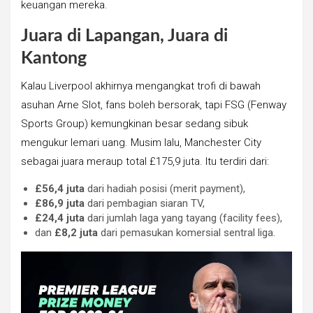
keuangan mereka.
Juara di Lapangan, Juara di
Kantong
Kalau Liverpool akhirnya mengangkat trofi di bawah
asuhan Arne Slot, fans boleh bersorak, tapi FSG (Fenway
Sports Group) kemungkinan besar sedang sibuk
mengukur lemari uang. Musim lalu, Manchester City
sebagai juara meraup total £175,9 juta. Itu terdiri dari:
£56,4 juta
dari hadiah posisi (merit payment),
£86,9 juta
dari pembagian siaran TV,
£24,4 juta
dari jumlah laga yang tayang (facility fees),
dan
£8,2 juta
dari pemasukan komersial sentral liga.