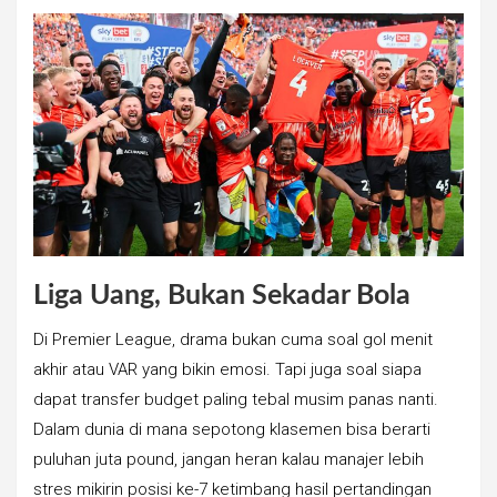
Liga Uang, Bukan Sekadar Bola
Di Premier League, drama bukan cuma soal gol menit
akhir atau VAR yang bikin emosi. Tapi juga soal siapa
dapat transfer budget paling tebal musim panas nanti.
Dalam dunia di mana sepotong klasemen bisa berarti
puluhan juta pound, jangan heran kalau manajer lebih
stres mikirin posisi ke-7 ketimbang hasil pertandingan