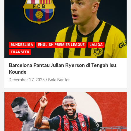
BUNDESLIGA
ENGLISH PREMIER LEAGUE
LALIGA
TRANSFER
Barcelona Pantau Julian Ryerson di Tengah Isu
Kounde
December 17, 2025
Bola Banter