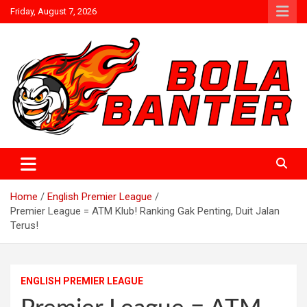
Skip
Friday, August 7, 2026
to
content
Temukan berita sepak bola terbaru, ulasan mendalam, dan gosip
Bola Banter
transfer di Bola Banter. Nikmati informasi sepak bola dari seluruh
dunia dengan sentuhan humor dan candaan segar | Bola Banter
Home
English Premier League
Premier League = ATM Klub! Ranking Gak Penting, Duit Jalan
Terus!
ENGLISH PREMIER LEAGUE