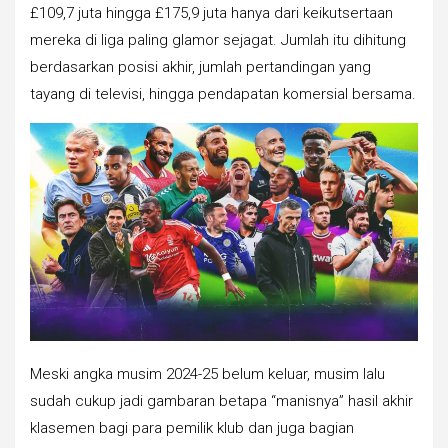
£109,7 juta hingga £175,9 juta hanya dari keikutsertaan
mereka di liga paling glamor sejagat. Jumlah itu dihitung
berdasarkan posisi akhir, jumlah pertandingan yang
tayang di televisi, hingga pendapatan komersial bersama.
Meski angka musim 2024-25 belum keluar, musim lalu
sudah cukup jadi gambaran betapa “manisnya” hasil akhir
klasemen bagi para pemilik klub dan juga bagian