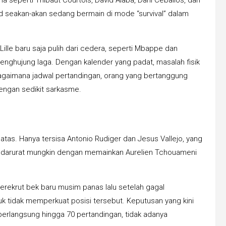
seperti Thibaut Courtois, David Alaba, Dani Ceballos, dan
d seakan-akan sedang bermain di mode “survival” dalam
lle baru saja pulih dari cedera, seperti Mbappe dan
penghujung laga. Dengan kalender yang padat, masalah fisik
gaimana jadwal pertandingan, orang yang bertanggung
dengan sedikit sarkasme.
rbatas. Hanya tersisa Antonio Rudiger dan Jesus Vallejo, yang
si darurat mungkin dengan memainkan Aurelien Tchouameni
rekrut bek baru musim panas lalu setelah gagal
tidak memperkuat posisi tersebut. Keputusan yang kini
berlangsung hingga 70 pertandingan, tidak adanya