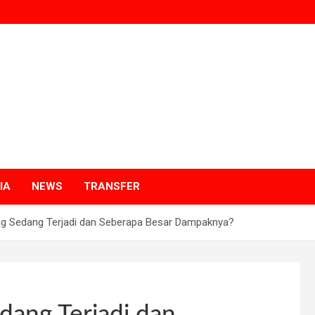
p
a
IA
NEWS
TRANSFER
ng Sedang Terjadi dan Seberapa Besar Dampaknya?
dang Terjadi dan