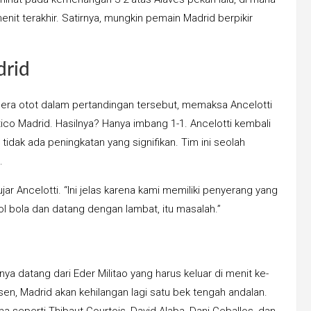
it terakhir. Satirnya, mungkin pemain Madrid berpikir
drid
era otot dalam pertandingan tersebut, memaksa Ancelotti
co Madrid. Hasilnya? Hanya imbang 1-1. Ancelotti kembali
idak ada peningkatan yang signifikan. Tim ini seolah
.
ar Ancelotti. “Ini jelas karena kami memiliki penyerang yang
rol bola dan datang dengan lambat, itu masalah.”
a datang dari Eder Militao yang harus keluar di menit ke-
bsen, Madrid akan kehilangan lagi satu bek tengah andalan.