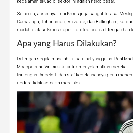
kedalaman skuad di sektor ini adalah risiko besar.
Selain itu, absennya Toni Kroos juga sangat terasa. Meskip
Camavinga, Tchouameni, Valverde, dan Bellingham, kehila
mudah diatasi. Kroos seperti coffee break di tengah hari k
Apa yang Harus Dilakukan?
Di tengah segala masalah ini, satu hal yang jelas: Real Mad
Mbappe atau Vinicius Jr. untuk menyelamatkan mereka. Tim
lini tengah. Ancelotti dan staf kepelatihannya perlu menem
cedera tidak semakin merajalela.