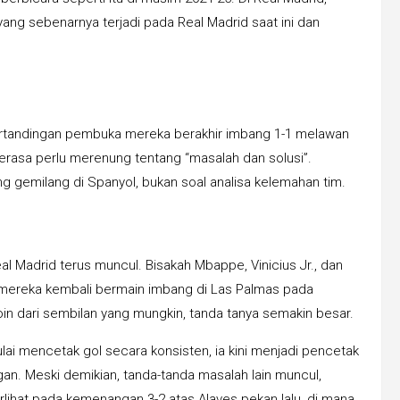
a yang sebenarnya terjadi pada Real Madrid saat ini dan
ertandingan pembuka mereka berakhir imbang 1-1 melawan
erasa perlu merenung tentang “masalah dan solusi”.
 gemilang di Spanyol, bukan soal analisa kelemahan tim.
 Madrid terus muncul. Bisakah Mbappe, Vinicius Jr., dan
 mereka kembali bermain imbang di Las Palmas pada
n dari sembilan yang mungkin, tanda tanya semakin besar.
ai mencetak gol secara konsisten, ia kini menjadi pencetak
gan. Meski demikian, tanda-tanda masalah lain muncul,
erlihat pada kemenangan 3-2 atas Alaves pekan lalu, di mana