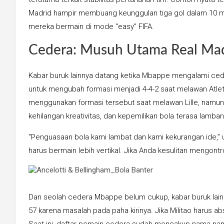
Madrid hampir membuang keunggulan tiga gol dalam 10 men
mereka bermain di mode “easy” FIFA.
Cedera: Musuh Utama Real Ma
Kabar buruk lainnya datang ketika Mbappe mengalami ced
untuk mengubah formasi menjadi 4-4-2 saat melawan Atleti
menggunakan formasi tersebut saat melawan Lille, namun t
kehilangan kreativitas, dan kepemilikan bola terasa lamban
“Penguasaan bola kami lambat dan kami kekurangan ide,” uj
harus bermain lebih vertikal. Jika Anda kesulitan mengont
Dan seolah cedera Mbappe belum cukup, kabar buruk lainny
57 karena masalah pada paha kirinya. Jika Militao harus a