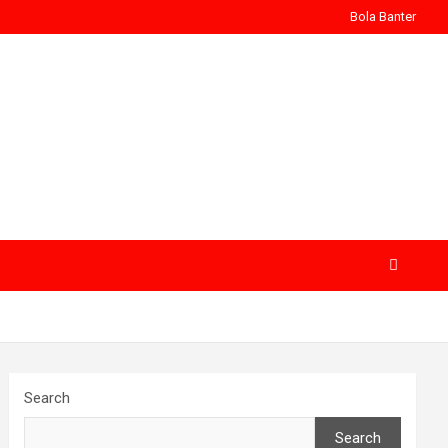
Bola Banter
Search
Search