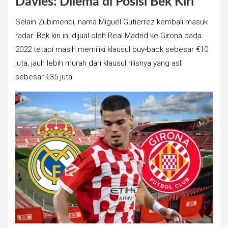
Davies: Dilema di Posisi Bek Kiri
Selain Zubimendi, nama Miguel Gutierrez kembali masuk
radar. Bek kiri ini dijual oleh Real Madrid ke Girona pada
2022 tetapi masih memiliki klausul buy-back sebesar €10
juta, jauh lebih murah dari klausul rilisnya yang asli
sebesar €35 juta.