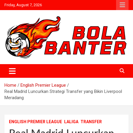
Skip
Friday, August 7, 2026
to
content
Temukan berita sepak bola terbaru, ulasan mendalam, dan gosip
Bola Banter
transfer di Bola Banter. Nikmati informasi sepak bola dari seluruh
dunia dengan sentuhan humor dan candaan segar | Bola Banter
Home
English Premier League
Real Madrid Luncurkan Strategi Transfer yang Bikin Liverpool
Meradang
ENGLISH PREMIER LEAGUE
LALIGA
TRANSFER