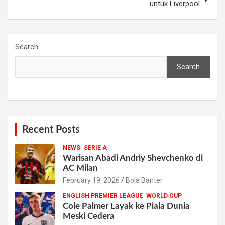
untuk Liverpool
Search
Search
Recent Posts
NEWS
SERIE A
Warisan Abadi Andriy Shevchenko di
AC Milan
February 19, 2026
Bola Banter
ENGLISH PREMIER LEAGUE
WORLD CUP
Cole Palmer Layak ke Piala Dunia
Meski Cedera