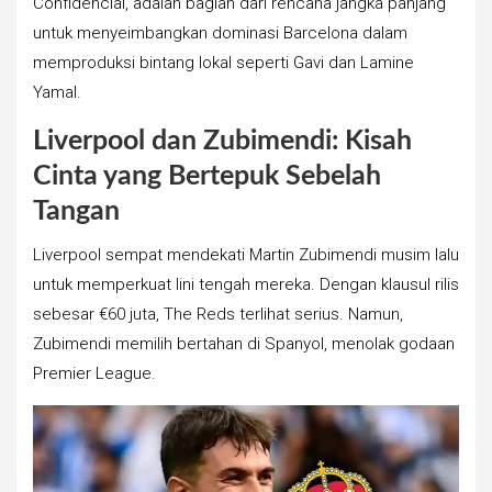
Confidencial, adalah bagian dari rencana jangka panjang
untuk menyeimbangkan dominasi Barcelona dalam
memproduksi bintang lokal seperti Gavi dan Lamine
Yamal.
Liverpool dan Zubimendi: Kisah
Cinta yang Bertepuk Sebelah
Tangan
Liverpool sempat mendekati Martin Zubimendi musim lalu
untuk memperkuat lini tengah mereka. Dengan klausul rilis
sebesar €60 juta, The Reds terlihat serius. Namun,
Zubimendi memilih bertahan di Spanyol, menolak godaan
Premier League.