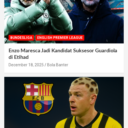
BUNDESLIGA
ENGLISH PREMIER LEAGUE
Enzo Maresca Jadi Kandidat Suksesor Guardiola
di Etihad
December 18, 2025
Bola Banter