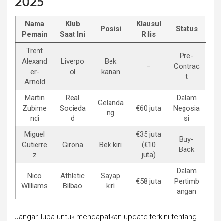
2025
Nama
Klub
Klausul
Posisi
Status
Pemain
Saat Ini
Rilis
Trent
Pre-
Alexand
Liverpo
Bek
–
Contrac
er-
ol
kanan
t
Arnold
Martin
Real
Dalam
Gelanda
Zubime
Socieda
€60 juta
Negosia
ng
ndi
d
si
Miguel
€35 juta
Buy-
Gutierre
Girona
Bek kiri
(€10
Back
z
juta)
Dalam
Nico
Athletic
Sayap
€58 juta
Pertimb
Williams
Bilbao
kiri
angan
Jangan lupa untuk mendapatkan update terkini tentang