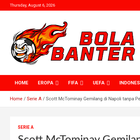
Skip
Thursday, August 6, 2026
to
content
Temukan berita sepak bola terbaru, ulasan mendalam, dan gosi
Bola Banter
transfer di Bola Banter. Nikmati informasi sepak bola dari
seluruh dunia dengan sentuhan humor dan candaan segar | Bol
HOME
EROPA
FIFA
UEFA
INDONES
Banter
Home
Serie A
Scott McTominay Gemilang di Napoli tanpa P
SERIE A
Scott McTominay Gemilan