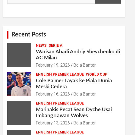
Recent Posts
NEWS
SERIE A
Warisan Abadi Andriy Shevchenko di
AC Milan
February 19, 2026
Bola Banter
ENGLISH PREMIER LEAGUE
WORLD CUP
Cole Palmer Layak ke Piala Dunia
Meski Cedera
February 16, 2026
Bola Banter
ENGLISH PREMIER LEAGUE
Marinakis Pecat Sean Dyche Usai
Imbang Lawan Wolves
February 13, 2026
Bola Banter
ENGLISH PREMIER LEAGUE