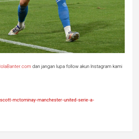
BolaBanter.com
dan jangan lupa follow akun Instagram kami
/scott-mctominay-manchester-united-serie-a-