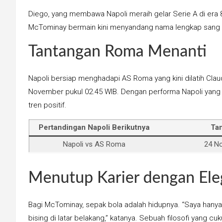
Diego, yang membawa Napoli meraih gelar Serie A di era 8
McTominay bermain kini menyandang nama lengkap sang
Tantangan Roma Menanti
Napoli bersiap menghadapi AS Roma yang kini dilatih Claud
November pukul 02.45 WIB. Dengan performa Napoli yang 
tren positif.
Pertandingan Napoli Berikutnya
Ta
Napoli vs AS Roma
24 N
Menutup Karier dengan El
Bagi McTominay, sepak bola adalah hidupnya. “Saya hanya
bising di latar belakang,” katanya. Sebuah filosofi yang cu