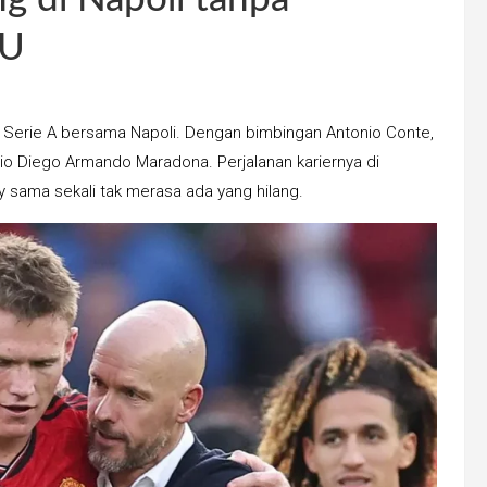
MU
 Serie A bersama Napoli. Dengan bimbingan Antonio Conte,
dio Diego Armando Maradona. Perjalanan kariernya di
 sama sekali tak merasa ada yang hilang.