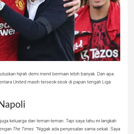
tuskan hijrah demi menit bermain lebih banyak. Dan apa
entara United masih terseok-seok di papan tengah Liga
Napoli
juga keluarga dan teman-teman. Tapi saya tahu ini langkah
dengan
The Times
. “Nggak ada penyesalan sama sekali. Saya