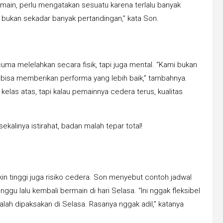
main, perlu mengatakan sesuatu karena terlalu banyak
, bukan sekadar banyak pertandingan,” kata Son.
cuma melelahkan secara fisik, tapi juga mental. “Kami bukan
r bisa memberikan performa yang lebih baik,” tambahnya.
kelas atas, tapi kalau pemainnya cedera terus, kualitas
ekalinya istirahat, badan malah tepar total!
kin tinggi juga risiko cedera. Son menyebut contoh jadwal
gu lalu kembali bermain di hari Selasa. “Ini nggak fleksibel
alah dipaksakan di Selasa. Rasanya nggak adil,” katanya