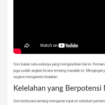
Son bukan satu-satunya yang mengeluhkan hal ini. Pemain-p
juga sudah angkat bicara tentang masalah ini. Mengingat p
segera mengambil tindakan.
Kelelahan yang Berpotensi
Son berbicara lantang mengenai topik ini sebelum pertan