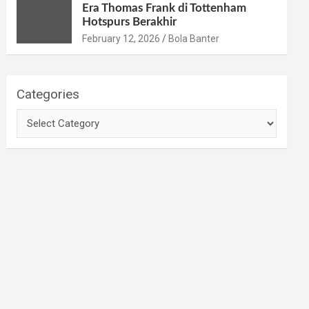
Era Thomas Frank di Tottenham
Hotspurs Berakhir
February 12, 2026
Bola Banter
Categories