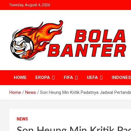
Skip
Tuesday, August 4, 2026
to
content
Temukan berita sepak bola terbaru, ulasan mendalam, dan gosi
Bola Banter
transfer di Bola Banter. Nikmati informasi sepak bola dari
seluruh dunia dengan sentuhan humor dan candaan segar | Bol
HOME
EROPA
FIFA
UEFA
INDONES
Banter
Home
News
Son Heung Min Kritik Padatnya Jadwal Pertand
NEWS
Son Heung Min Kritik Pa