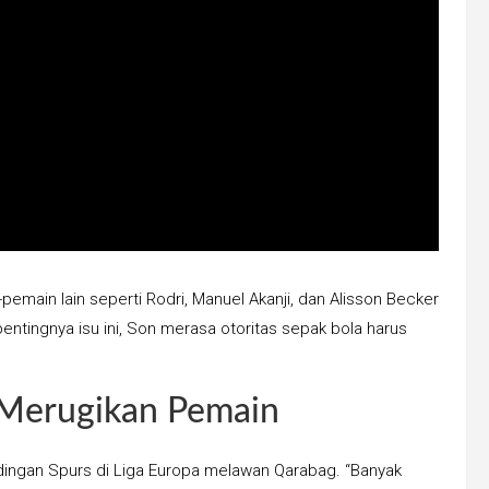
emain lain seperti Rodri, Manuel Akanji, dan Alisson Becker
entingnya isu ini, Son merasa otoritas sepak bola harus
 Merugikan Pemain
dingan Spurs di Liga Europa melawan Qarabag. “Banyak