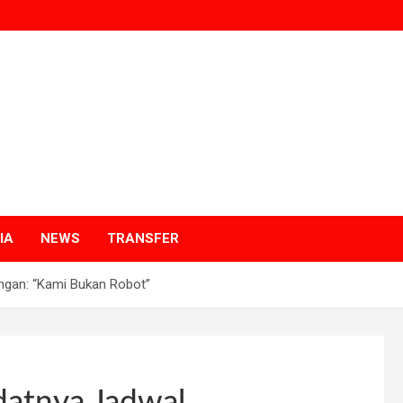
p
a
IA
NEWS
TRANSFER
ingan: “Kami Bukan Robot”
datnya Jadwal