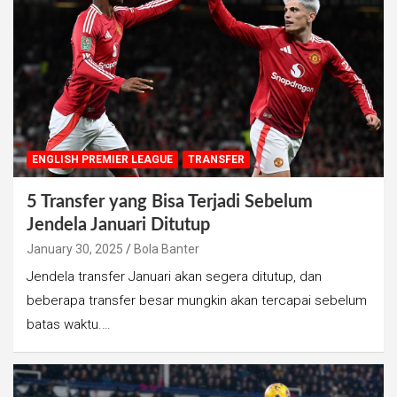
ENGLISH PREMIER LEAGUE
TRANSFER
5 Transfer yang Bisa Terjadi Sebelum
Jendela Januari Ditutup
January 30, 2025
Bola Banter
Jendela transfer Januari akan segera ditutup, dan
beberapa transfer besar mungkin akan tercapai sebelum
batas waktu.…