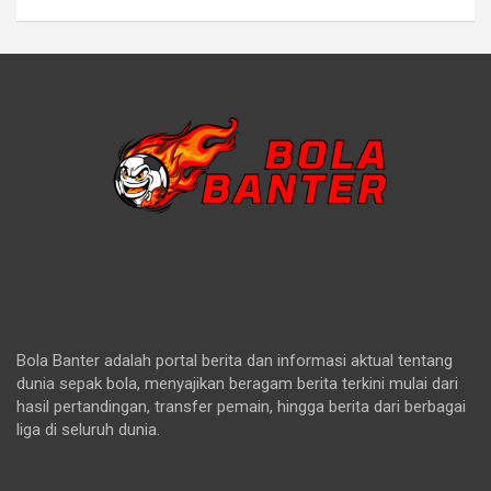
Bola Banter adalah portal berita dan informasi aktual tentang
dunia sepak bola, menyajikan beragam berita terkini mulai dari
hasil pertandingan, transfer pemain, hingga berita dari berbagai
liga di seluruh dunia.