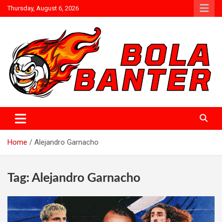
Skip
Thursday, August 6, 2026
to
content
Temukan berita sepak bola terbaru, ulasan mendalam, dan gosip
Bola Banter
transfer di Bola Banter. Nikmati informasi sepak bola dari seluruh
dunia dengan sentuhan humor dan candaan segar | Bola Banter
Home
Alejandro Garnacho
Tag:
Alejandro Garnacho