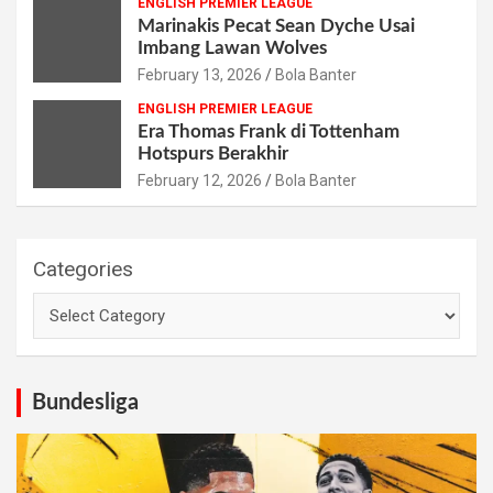
ENGLISH PREMIER LEAGUE
Marinakis Pecat Sean Dyche Usai
Imbang Lawan Wolves
February 13, 2026
Bola Banter
ENGLISH PREMIER LEAGUE
Era Thomas Frank di Tottenham
Hotspurs Berakhir
February 12, 2026
Bola Banter
Categories
Bundesliga