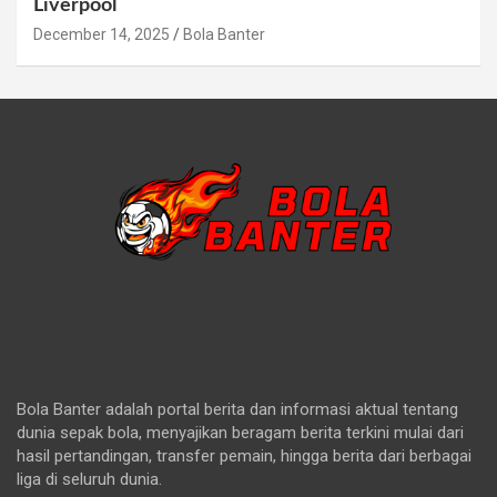
Liverpool
December 14, 2025
Bola Banter
Bola Banter adalah portal berita dan informasi aktual tentang
dunia sepak bola, menyajikan beragam berita terkini mulai dari
hasil pertandingan, transfer pemain, hingga berita dari berbagai
liga di seluruh dunia.