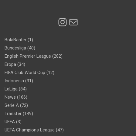
Instagram
Mail
BolaBanter
(1)
Bundesliga
(40)
English Premier League
(282)
Eropa
(34)
FIFA Club World Cup
(12)
Indonesia
(31)
LaLiga
(84)
News
(166)
Serie A
(72)
Transfer
(149)
UEFA
(3)
UEFA Champions League
(47)