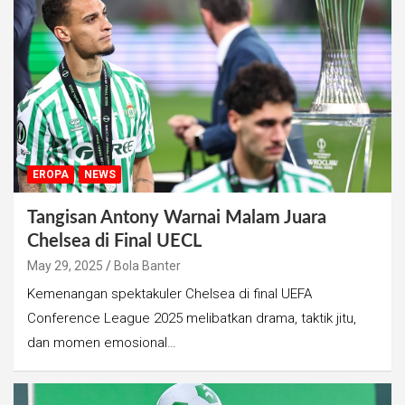
EROPA
NEWS
Tangisan Antony Warnai Malam Juara
Chelsea di Final UECL
May 29, 2025
Bola Banter
Kemenangan spektakuler Chelsea di final UEFA
Conference League 2025 melibatkan drama, taktik jitu,
dan momen emosional…