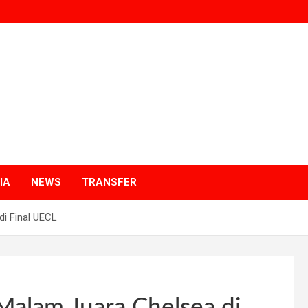
p
a
IA
NEWS
TRANSFER
i Final UECL
Malam Juara Chelsea di