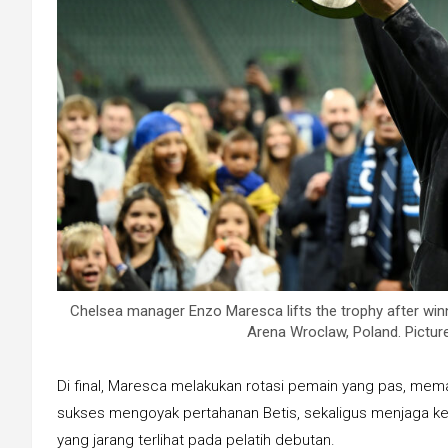
Chelsea manager Enzo Maresca lifts the trophy after win
Arena Wroclaw, Poland. Pictur
Di final, Maresca melakukan rotasi pemain yang pas, me
sukses mengoyak pertahanan Betis, sekaligus menjaga k
yang jarang terlihat pada pelatih debutan.