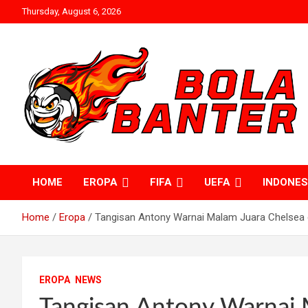
Skip
Thursday, August 6, 2026
to
content
Temukan berita sepak bola terbaru, ulasan mendalam, dan gosi
Bola Banter
transfer di Bola Banter. Nikmati informasi sepak bola dari
seluruh dunia dengan sentuhan humor dan candaan segar | Bol
HOME
EROPA
FIFA
UEFA
INDONES
Banter
Home
Eropa
Tangisan Antony Warnai Malam Juara Chelsea d
EROPA
NEWS
Tangisan Antony Warnai 