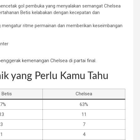
i mencetak gol pembuka yang menyalakan semangat Chelsea
pertahanan Betis kelabakan dengan kecepatan dan
ng mengatur ritme permainan dan memberikan keseimbangan
 penggerak kemenangan Chelsea di partai final.
nik yang Perlu Kamu Tahu
 Betis
Chelsea
37%
63%
13
11
3
7
1
4