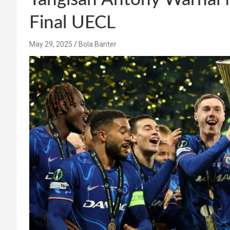
Final UECL
May 29, 2025
Bola Banter