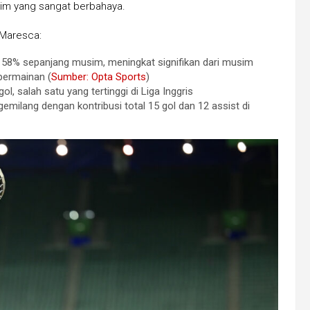
tim yang sangat berbahaya.
 Maresca:
 58% sepanjang musim, meningkat signifikan dari musim
permainan (
Sumber: Opta Sports
)
l, salah satu yang tertinggi di Liga Inggris
milang dengan kontribusi total 15 gol dan 12 assist di