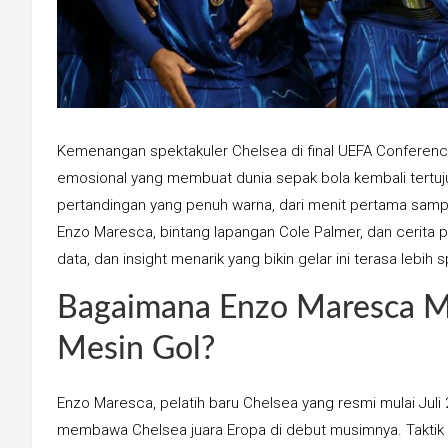
Kemenangan spektakuler Chelsea di final UEFA Conferenc
emosional yang membuat dunia sepak bola kembali tertuju 
pertandingan yang penuh warna, dari menit pertama sampai
Enzo Maresca, bintang lapangan Cole Palmer, dan cerita pilu
data, dan insight menarik yang bikin gelar ini terasa lebih s
Bagaimana Enzo Maresca M
Mesin Gol?
Enzo Maresca, pelatih baru Chelsea yang resmi mulai Jul
membawa Chelsea juara Eropa di debut musimnya. Taktik 