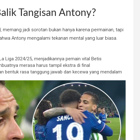
alik Tangisan Antony?
d, memang jadi sorotan bukan hanya karena permainan, tapi
hwa Antony mengalami tekanan mental yang luar biasa.
a Liga 2024/25, menjadikannya pemain vital Betis
uatnya merasa harus tampil ekstra di final
nkan bentuk rasa tanggung jawab dan kecewa yang mendalam