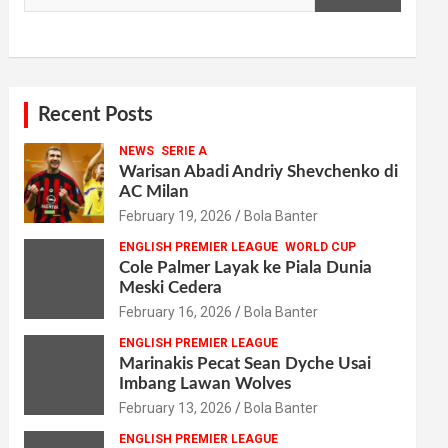
Recent Posts
NEWS
SERIE A
Warisan Abadi Andriy Shevchenko di
AC Milan
February 19, 2026
Bola Banter
ENGLISH PREMIER LEAGUE
WORLD CUP
Cole Palmer Layak ke Piala Dunia
Meski Cedera
February 16, 2026
Bola Banter
ENGLISH PREMIER LEAGUE
Marinakis Pecat Sean Dyche Usai
Imbang Lawan Wolves
February 13, 2026
Bola Banter
ENGLISH PREMIER LEAGUE