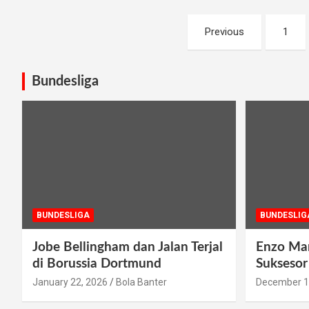
Posts
Previous
1
pagination
Bundesliga
BUNDESLIGA
BUNDESLIG
Jobe Bellingham dan Jalan Terjal
Enzo Mar
di Borussia Dortmund
Suksesor
January 22, 2026
Bola Banter
December 1