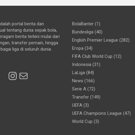
dalah portal berita dan
BolaBanter
(1)
ual tentang dunia sepak bola,
Bundesliga
(40)
ragam berita terkini mulai dari
English Premier League
(282)
ingan, transfer pemain, hingga
Eropa
(34)
rbagai liga di seluruh dunia.
FIFA Club World Cup
(12)
Indonesia
(31)
Instagram
Mail
LaLiga
(84)
News
(166)
Serie A
(72)
Transfer
(149)
UEFA
(3)
UEFA Champions League
(47)
World Cup
(3)