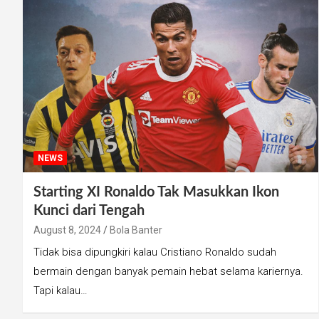
NEWS
Starting XI Ronaldo Tak Masukkan Ikon
Kunci dari Tengah
August 8, 2024
Bola Banter
Tidak bisa dipungkiri kalau Cristiano Ronaldo sudah
bermain dengan banyak pemain hebat selama kariernya.
Tapi kalau…