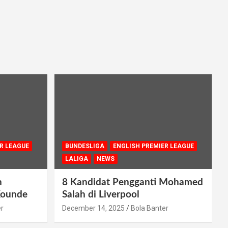
R LEAGUE
BUNDESLIGA
ENGLISH PREMIER LEAGUE
LALIGA
NEWS
n
8 Kandidat Pengganti Mohamed
Kounde
Salah di Liverpool
er
December 14, 2025
Bola Banter