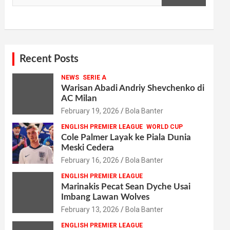
Recent Posts
NEWS
SERIE A
Warisan Abadi Andriy Shevchenko di
AC Milan
February 19, 2026
Bola Banter
ENGLISH PREMIER LEAGUE
WORLD CUP
Cole Palmer Layak ke Piala Dunia
Meski Cedera
February 16, 2026
Bola Banter
ENGLISH PREMIER LEAGUE
Marinakis Pecat Sean Dyche Usai
Imbang Lawan Wolves
February 13, 2026
Bola Banter
ENGLISH PREMIER LEAGUE