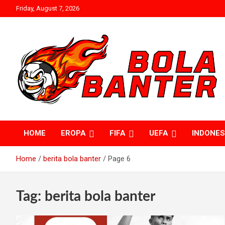
Skip
Friday, August 7, 2026
to
content
Temukan berita sepak bola terbaru, ulasan mendalam, dan gosi
Bola Banter
transfer di Bola Banter. Nikmati informasi sepak bola dari
seluruh dunia dengan sentuhan humor dan candaan segar | Bol
HOME
EROPA
FIFA
UEFA
INDONES
Banter
Home
berita bola banter
Page 6
Tag:
berita bola banter