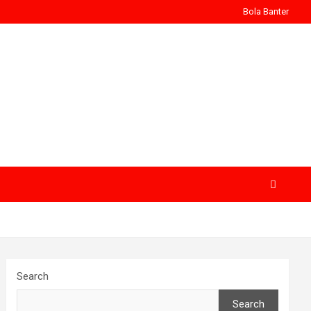
Bola Banter
Search
Search