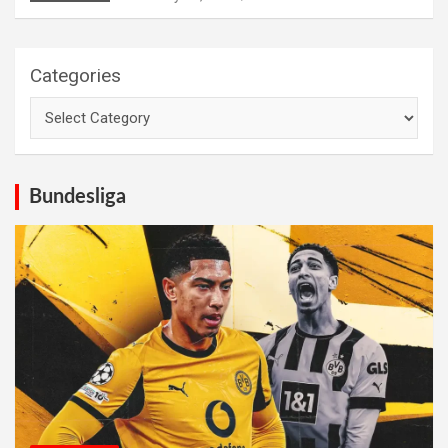
Categories
Bundesliga