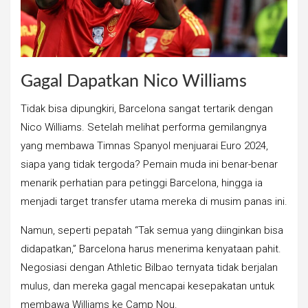
Gagal Dapatkan Nico Williams
Tidak bisa dipungkiri, Barcelona sangat tertarik dengan
Nico Williams. Setelah melihat performa gemilangnya
yang membawa Timnas Spanyol menjuarai Euro 2024,
siapa yang tidak tergoda? Pemain muda ini benar-benar
menarik perhatian para petinggi Barcelona, hingga ia
menjadi target transfer utama mereka di musim panas ini.
Namun, seperti pepatah “Tak semua yang diinginkan bisa
didapatkan,” Barcelona harus menerima kenyataan pahit.
Negosiasi dengan Athletic Bilbao ternyata tidak berjalan
mulus, dan mereka gagal mencapai kesepakatan untuk
membawa Williams ke Camp Nou.