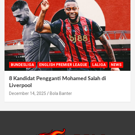
BUNDESLIGA
ENGLISH PREMIER LEAGUE
LALIGA
NEWS
8 Kandidat Pengganti Mohamed Salah di
Liverpool
December 14, 2025
Bola Banter