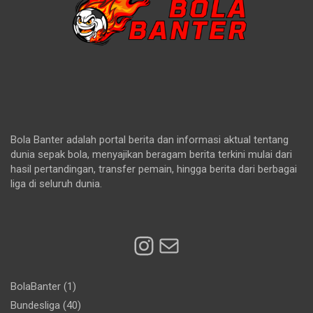
Bola Banter adalah portal berita dan informasi aktual tentang
dunia sepak bola, menyajikan beragam berita terkini mulai dari
hasil pertandingan, transfer pemain, hingga berita dari berbagai
liga di seluruh dunia.
Instagram
Mail
BolaBanter
(1)
Bundesliga
(40)