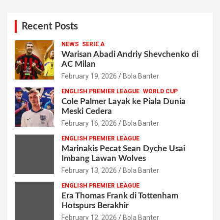
Recent Posts
NEWS
SERIE A
Warisan Abadi Andriy Shevchenko di
AC Milan
February 19, 2026
Bola Banter
ENGLISH PREMIER LEAGUE
WORLD CUP
Cole Palmer Layak ke Piala Dunia
Meski Cedera
February 16, 2026
Bola Banter
ENGLISH PREMIER LEAGUE
Marinakis Pecat Sean Dyche Usai
Imbang Lawan Wolves
February 13, 2026
Bola Banter
ENGLISH PREMIER LEAGUE
Era Thomas Frank di Tottenham
Hotspurs Berakhir
February 12, 2026
Bola Banter