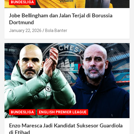
BUNDESLIGA
Jobe Bellingham dan Jalan Terjal di Borussia
Dortmund
January 22, 2026
Bola Banter
BUNDESLIGA
ENGLISH PREMIER LEAGUE
Enzo Maresca Jadi Kandidat Suksesor Guardiola
di Etihad