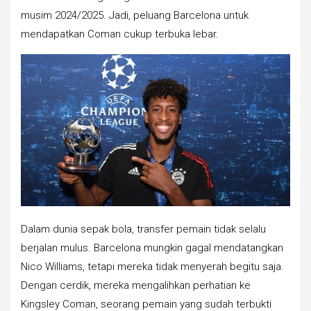
musim 2024/2025. Jadi, peluang Barcelona untuk
mendapatkan Coman cukup terbuka lebar.
Dalam dunia sepak bola, transfer pemain tidak selalu
berjalan mulus. Barcelona mungkin gagal mendatangkan
Nico Williams, tetapi mereka tidak menyerah begitu saja.
Dengan cerdik, mereka mengalihkan perhatian ke
Kingsley Coman, seorang pemain yang sudah terbukti