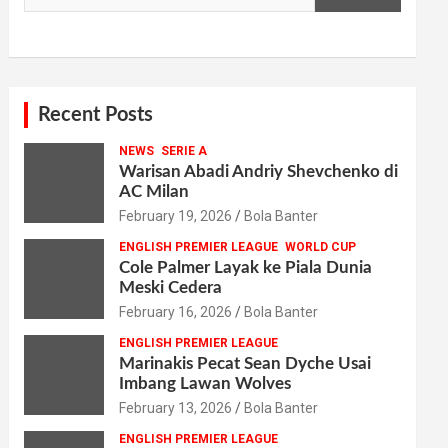
Recent Posts
NEWS
SERIE A
Warisan Abadi Andriy Shevchenko di
AC Milan
February 19, 2026
Bola Banter
ENGLISH PREMIER LEAGUE
WORLD CUP
Cole Palmer Layak ke Piala Dunia
Meski Cedera
February 16, 2026
Bola Banter
ENGLISH PREMIER LEAGUE
Marinakis Pecat Sean Dyche Usai
Imbang Lawan Wolves
February 13, 2026
Bola Banter
ENGLISH PREMIER LEAGUE