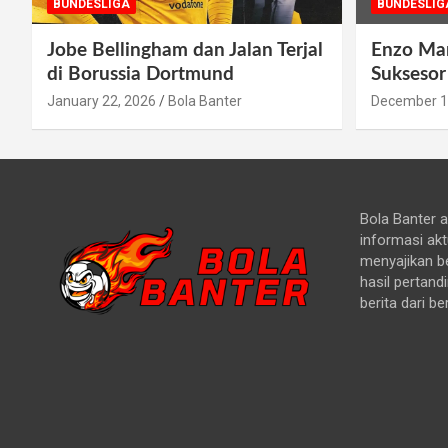
BUNDESLIGA
BUNDESLIG
Jobe Bellingham dan Jalan Terjal
Enzo Mar
di Borussia Dortmund
Suksesor
January 22, 2026
Bola Banter
December 1
Bola Banter a
informasi akt
menyajikan be
hasil pertand
berita dari be