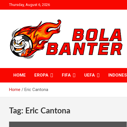
Skip
Thursday, August 6, 2026
to
content
Temukan berita sepak bola terbaru, ulasan mendalam, dan gosi
Bola Banter
transfer di Bola Banter. Nikmati informasi sepak bola dari
seluruh dunia dengan sentuhan humor dan candaan segar | Bol
HOME
EROPA
FIFA
UEFA
INDONES
Banter
Home
Eric Cantona
Tag:
Eric Cantona