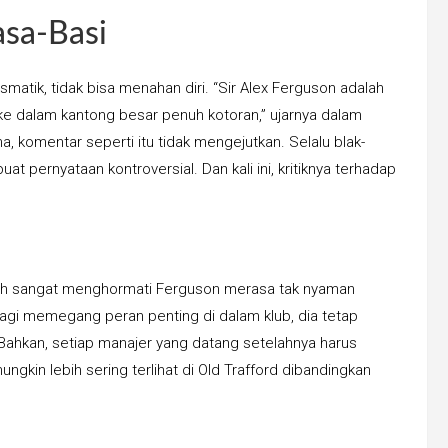
asa-Basi
matik, tidak bisa menahan diri. “Sir Alex Ferguson adalah
 dalam kantong besar penuh kotoran,” ujarnya dalam
 komentar seperti itu tidak mengejutkan. Selalu blak-
t pernyataan kontroversial. Dan kali ini, kritiknya terhadap
asih sangat menghormati Ferguson merasa tak nyaman
agi memegang peran penting di dalam klub, dia tetap
 Bahkan, setiap manajer yang datang setelahnya harus
gkin lebih sering terlihat di Old Trafford dibandingkan