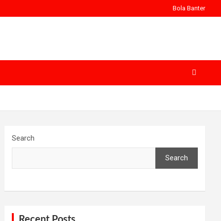
Bola Banter
Search
Search
Recent Posts