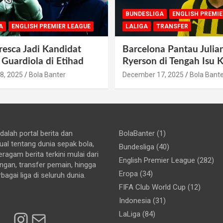
BUNDESLIGA
ENGLISH PREMIE
A
ENGLISH PREMIER LEAGUE
LALIGA
TRANSFER
esca Jadi Kandidat
Barcelona Pantau Julia
 Guardiola di Etihad
Ryerson di Tengah Isu 
8, 2025
Bola Banter
December 17, 2025
Bola Bant
dalah portal berita dan
BolaBanter
(1)
ual tentang dunia sepak bola,
Bundesliga
(40)
ragam berita terkini mulai dari
English Premier League
(282)
ingan, transfer pemain, hingga
Eropa
(34)
rbagai liga di seluruh dunia.
FIFA Club World Cup
(12)
Indonesia
(31)
Instagram
Mail
LaLiga
(84)