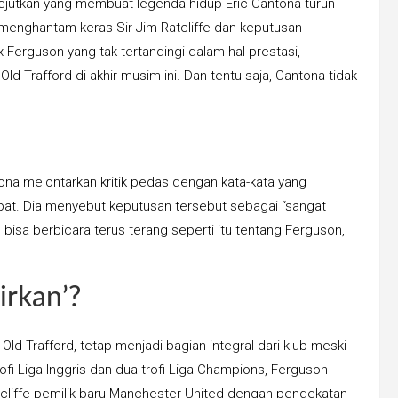
ejutkan yang membuat legenda hidup Eric Cantona turun
k menghantam keras Sir Jim Ratcliffe dan keputusan
x Ferguson yang tak tertandingi dalam hal prestasi,
 Old Trafford di akhir musim ini. Dan tentu saja, Cantona tidak
a melontarkan kritik pedas dengan kata-kata yang
apat. Dia menyebut keputusan tersebut sebagai “sangat
 bisa berbicara terus terang seperti itu tentang Ferguson,
irkan’?
Old Trafford, tetap menjadi bagian integral dari klub meski
i Liga Inggris dan dua trofi Liga Champions, Ferguson
tcliffe pemilik baru Manchester United dengan pendekatan