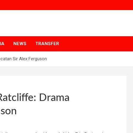
p
a
IA
NEWS
TRANSFER
catan Sir Alex Ferguson
atcliffe: Drama
uson