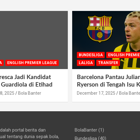
BUNDESLIGA
ENGLISH PREMIE
A
ENGLISH PREMIER LEAGUE
LALIGA
TRANSFER
esca Jadi Kandidat
Barcelona Pantau Julia
 Guardiola di Etihad
Ryerson di Tengah Isu 
8, 2025
Bola Banter
December 17, 2025
Bola Bant
dalah portal berita dan
BolaBanter
(1)
ual tentang dunia sepak bola,
Bundesliga
(40)