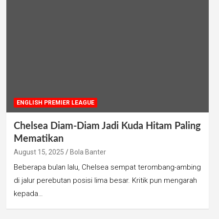
ENGLISH PREMIER LEAGUE
Chelsea Diam-Diam Jadi Kuda Hitam Paling
Mematikan
August 15, 2025
Bola Banter
Beberapa bulan lalu, Chelsea sempat terombang-ambing
di jalur perebutan posisi lima besar. Kritik pun mengarah
kepada…