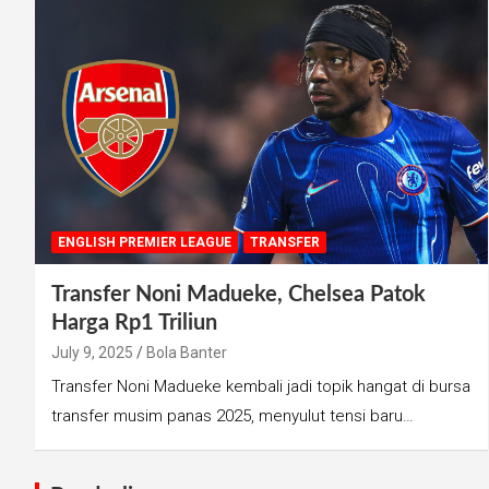
ENGLISH PREMIER LEAGUE
TRANSFER
Transfer Noni Madueke, Chelsea Patok
Harga Rp1 Triliun
July 9, 2025
Bola Banter
Transfer Noni Madueke kembali jadi topik hangat di bursa
transfer musim panas 2025, menyulut tensi baru…