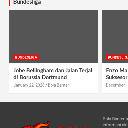
Bundesliga
BUNDESLIGA
BUNDESLIG
Jobe Bellingham dan Jalan Terjal
Enzo Mar
di Borussia Dortmund
Suksesor
January 22, 2026
Bola Banter
December 1
Bola Banter a
informasi akt