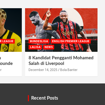
R LEAGUE
BUNDESLIGA
ENGLISH PREMIER LEAGUE
LALIGA
NEWS
n
8 Kandidat Pengganti Mohamed
Kounde
Salah di Liverpool
er
December 14, 2025
Bola Banter
Recent Posts