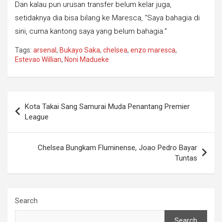
Dan kalau pun urusan transfer belum kelar juga,
setidaknya dia bisa bilang ke Maresca, “Saya bahagia di
sini, cuma kantong saya yang belum bahagia.”
Tags:
arsenal
,
Bukayo Saka
,
chelsea
,
enzo maresca
,
Estevao Willian
,
Noni Madueke
Post
Kota Takai Sang Samurai Muda Penantang Premier
navigation
League
Chelsea Bungkam Fluminense, Joao Pedro Bayar
Tuntas
Search
Search