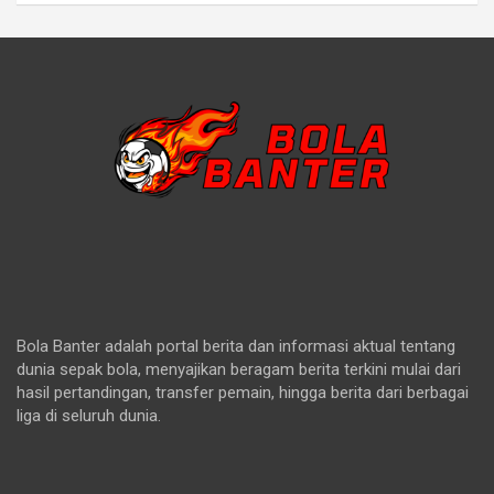
Bola Banter adalah portal berita dan informasi aktual tentang
dunia sepak bola, menyajikan beragam berita terkini mulai dari
hasil pertandingan, transfer pemain, hingga berita dari berbagai
liga di seluruh dunia.