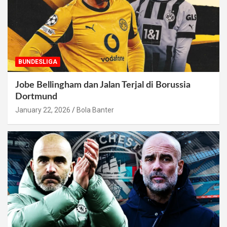
BUNDESLIGA
Jobe Bellingham dan Jalan Terjal di Borussia
Dortmund
January 22, 2026
Bola Banter