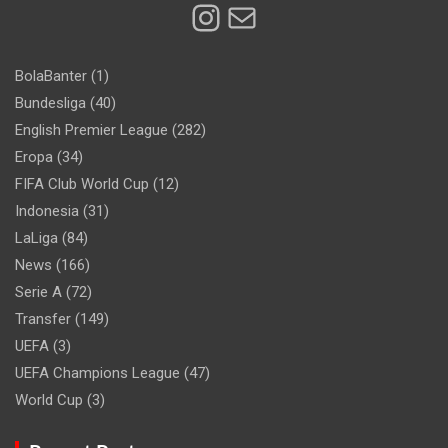
Instagram
Mail
BolaBanter
(1)
Bundesliga
(40)
English Premier League
(282)
Eropa
(34)
FIFA Club World Cup
(12)
Indonesia
(31)
LaLiga
(84)
News
(166)
Serie A
(72)
Transfer
(149)
UEFA
(3)
UEFA Champions League
(47)
World Cup
(3)