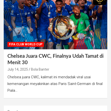
FIFA CLUB WORLD CUP
Chelsea Juara CWC, Finalnya Udah Tamat di
Menit 30
July 14, 2025
Bola Banter
Chelsea juara CWC, kalimat ini mendadak viral usai
kemenangan meyakinkan atas Paris Saint-Germain di final
Piala…