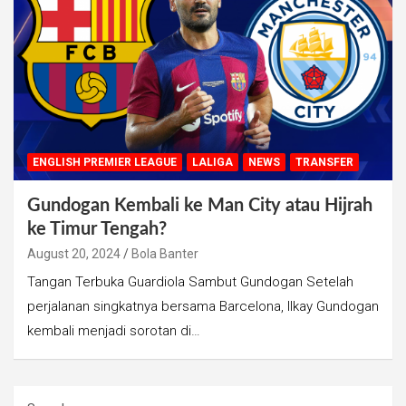
ENGLISH PREMIER LEAGUE
LALIGA
NEWS
TRANSFER
Gundogan Kembali ke Man City atau Hijrah
ke Timur Tengah?
August 20, 2024
Bola Banter
Tangan Terbuka Guardiola Sambut Gundogan Setelah
perjalanan singkatnya bersama Barcelona, Ilkay Gundogan
kembali menjadi sorotan di…