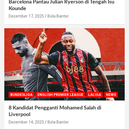
Barcelona Pantau Julian Ryerson di Tengah Isu
Kounde
December 17, 2025
Bola Banter
BUNDESLIGA
ENGLISH PREMIER LEAGUE
LALIGA
NEWS
8 Kandidat Pengganti Mohamed Salah di
Liverpool
December 14, 2025
Bola Banter