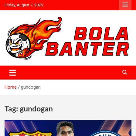
Skip
Friday, August 7, 2026
to
content
Temukan berita sepak bola terbaru, ulasan mendalam, dan gosip
Bola Banter
transfer di Bola Banter. Nikmati informasi sepak bola dari seluruh
dunia dengan sentuhan humor dan candaan segar | Bola Banter
Home
gundogan
Tag:
gundogan