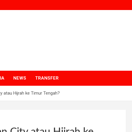
p
a
IA
NEWS
TRANSFER
y atau Hijrah ke Timur Tengah?
 City atau Hijrah ke