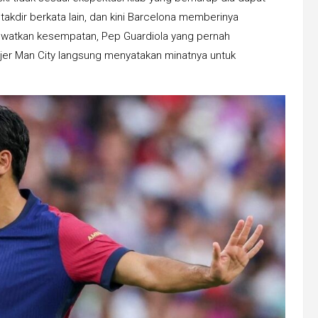
 takdir berkata lain, dan kini Barcelona memberinya
ewatkan kesempatan, Pep Guardiola yang pernah
er Man City langsung menyatakan minatnya untuk