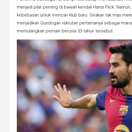
menjadi pilar penting di bawah kendali Hansi Flick. Namun,
kebebasan untuk mencari klub baru. Seakan tak mau mel
menjadikan Gundogan rekrutan pertamanya sebagai manaj
memulangkan pemain berusia 33 tahun tersebut.