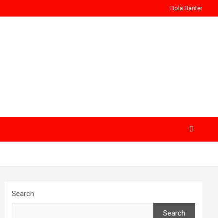
Bola Banter
Search
Search