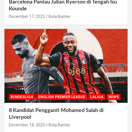
Barcelona Pantau Julian Ryerson di Tengah Isu
Kounde
December 17, 2025
Bola Banter
BUNDESLIGA
ENGLISH PREMIER LEAGUE
LALIGA
NEWS
8 Kandidat Pengganti Mohamed Salah di
Liverpool
December 14, 2025
Bola Banter