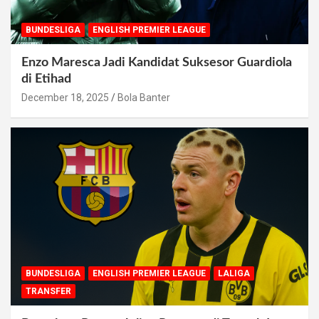
BUNDESLIGA
ENGLISH PREMIER LEAGUE
Enzo Maresca Jadi Kandidat Suksesor Guardiola
di Etihad
December 18, 2025
Bola Banter
BUNDESLIGA
ENGLISH PREMIER LEAGUE
LALIGA
TRANSFER