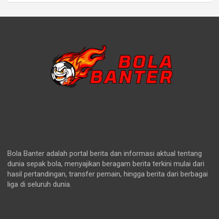
Bola Banter adalah portal berita dan informasi aktual tentang
dunia sepak bola, menyajikan beragam berita terkini mulai dari
hasil pertandingan, transfer pemain, hingga berita dari berbagai
liga di seluruh dunia.