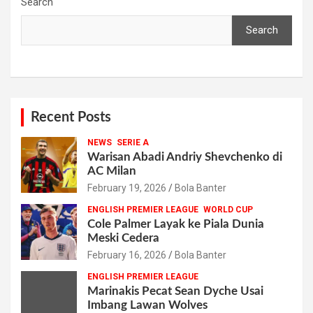
Search
Search
Recent Posts
NEWS
SERIE A
Warisan Abadi Andriy Shevchenko di
AC Milan
February 19, 2026
Bola Banter
ENGLISH PREMIER LEAGUE
WORLD CUP
Cole Palmer Layak ke Piala Dunia
Meski Cedera
February 16, 2026
Bola Banter
ENGLISH PREMIER LEAGUE
Marinakis Pecat Sean Dyche Usai
Imbang Lawan Wolves