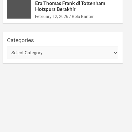
Era Thomas Frank di Tottenham
Hotspurs Berakhir
February 12, 2026
Bola Banter
Categories