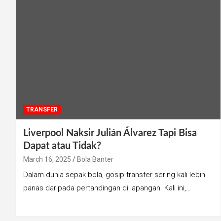
TRANSFER
Liverpool Naksir Julián Álvarez Tapi Bisa
Dapat atau Tidak?
March 16, 2025
Bola Banter
Dalam dunia sepak bola, gosip transfer sering kali lebih
panas daripada pertandingan di lapangan. Kali ini,…