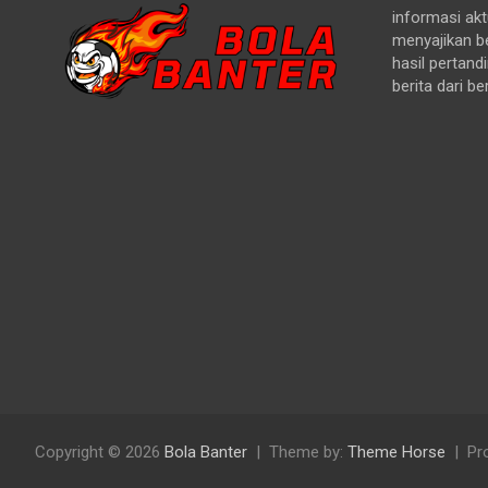
informasi akt
menyajikan be
hasil pertand
berita dari be
Copyright © 2026
Bola Banter
Theme by:
Theme Horse
Pr