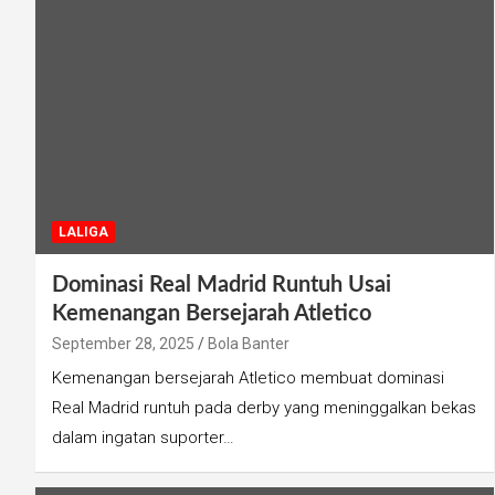
LALIGA
Dominasi Real Madrid Runtuh Usai
Kemenangan Bersejarah Atletico
September 28, 2025
Bola Banter
Kemenangan bersejarah Atletico membuat dominasi
Real Madrid runtuh pada derby yang meninggalkan bekas
dalam ingatan suporter…