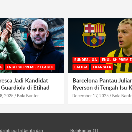
BUNDESLIGA
ENGLISH PREMIE
A
ENGLISH PREMIER LEAGUE
LALIGA
TRANSFER
esca Jadi Kandidat
Barcelona Pantau Julia
 Guardiola di Etihad
Ryerson di Tengah Isu 
8, 2025
Bola Banter
December 17, 2025
Bola Bant
dalah portal berita dan
BolaBanter
(1)