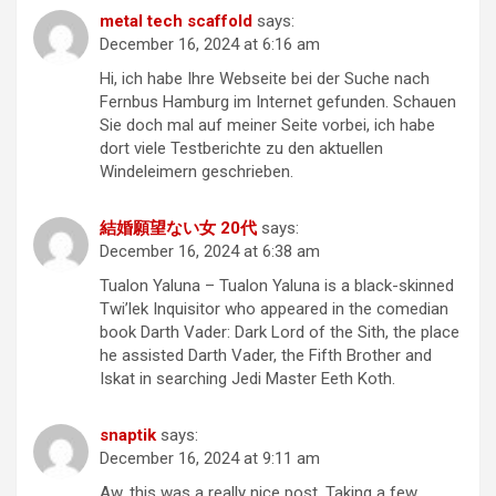
metal tech scaffold
says:
December 16, 2024 at 6:16 am
Hi, ich habe Ihre Webseite bei der Suche nach
Fernbus Hamburg im Internet gefunden. Schauen
Sie doch mal auf meiner Seite vorbei, ich habe
dort viele Testberichte zu den aktuellen
Windeleimern geschrieben.
結婚願望ない女 20代
says:
December 16, 2024 at 6:38 am
Tualon Yaluna – Tualon Yaluna is a black-skinned
Twi’lek Inquisitor who appeared in the comedian
book Darth Vader: Dark Lord of the Sith, the place
he assisted Darth Vader, the Fifth Brother and
Iskat in searching Jedi Master Eeth Koth.
snaptik
says:
December 16, 2024 at 9:11 am
Aw, this was a really nice post. Taking a few