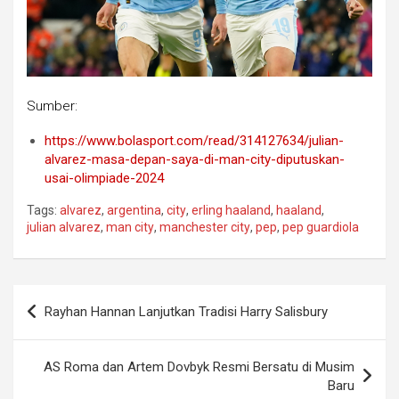
Sumber:
https://www.bolasport.com/read/314127634/julian-
alvarez-masa-depan-saya-di-man-city-diputuskan-
usai-olimpiade-2024
Tags:
alvarez
,
argentina
,
city
,
erling haaland
,
haaland
,
julian alvarez
,
man city
,
manchester city
,
pep
,
pep guardiola
Post
Rayhan Hannan Lanjutkan Tradisi Harry Salisbury
navigation
AS Roma dan Artem Dovbyk Resmi Bersatu di Musim
Baru