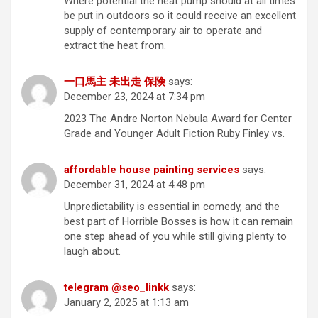
Where potential the heat pump should at all times
be put in outdoors so it could receive an excellent
supply of contemporary air to operate and
extract the heat from.
一口馬主 未出走 保険
says:
December 23, 2024 at 7:34 pm
2023 The Andre Norton Nebula Award for Center
Grade and Younger Adult Fiction Ruby Finley vs.
affordable house painting services
says:
December 31, 2024 at 4:48 pm
Unpredictability is essential in comedy, and the
best part of Horrible Bosses is how it can remain
one step ahead of you while still giving plenty to
laugh about.
telegram @seo_linkk
says:
January 2, 2025 at 1:13 am