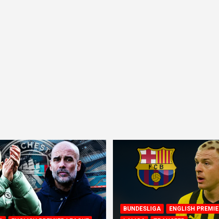
BUNDESLIGA
ENGLISH PREMIE