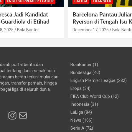
A
ENGLISH PREMIER LEAGUE
LALIGA
TRANSFER
esca Jadi Kandidat
Barcelona Pantau Julia
 Guardiola di Etihad
Ryerson di Tengah Isu 
8, 2025
Bola Banter
December 17, 2025
Bola Bant
dalah portal berita dan
BolaBanter
(1)
ual tentang dunia sepak bola,
Bundesliga
(40)
ragam berita terkini mulai dari
English Premier League
(282)
ingan, transfer pemain, hingga
Eropa
(34)
rbagai liga di seluruh dunia.
FIFA Club World Cup
(12)
Indonesia
(31)
Instagram
Mail
LaLiga
(84)
News
(166)
Serie A
(72)