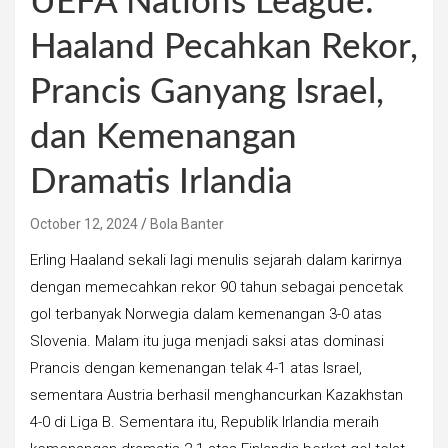
UEFA Nations League:
Haaland Pecahkan Rekor,
Prancis Ganyang Israel,
dan Kemenangan
Dramatis Irlandia
October 12, 2024
Bola Banter
Erling Haaland sekali lagi menulis sejarah dalam karirnya
dengan memecahkan rekor 90 tahun sebagai pencetak
gol terbanyak Norwegia dalam kemenangan 3-0 atas
Slovenia. Malam itu juga menjadi saksi atas dominasi
Prancis dengan kemenangan telak 4-1 atas Israel,
sementara Austria berhasil menghancurkan Kazakhstan
4-0 di Liga B. Sementara itu, Republik Irlandia meraih