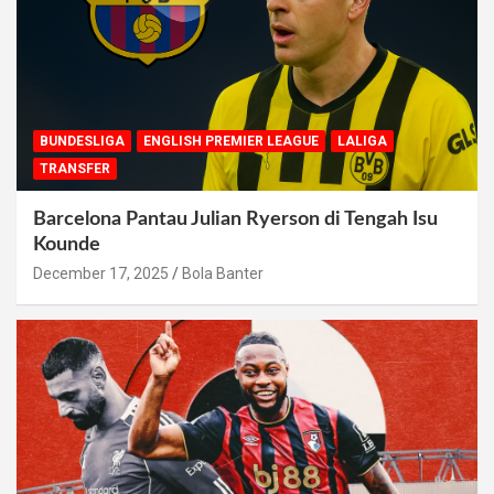
BUNDESLIGA
ENGLISH PREMIER LEAGUE
LALIGA
TRANSFER
Barcelona Pantau Julian Ryerson di Tengah Isu
Kounde
December 17, 2025
Bola Banter