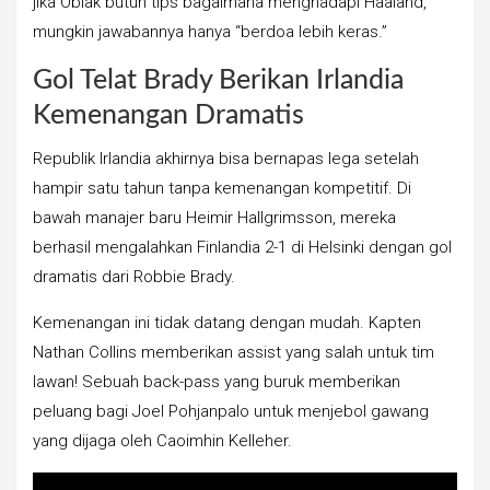
jika Oblak butuh tips bagaimana menghadapi Haaland,
mungkin jawabannya hanya “berdoa lebih keras.”
Gol Telat Brady Berikan Irlandia
Kemenangan Dramatis
Republik Irlandia akhirnya bisa bernapas lega setelah
hampir satu tahun tanpa kemenangan kompetitif. Di
bawah manajer baru Heimir Hallgrimsson, mereka
berhasil mengalahkan Finlandia 2-1 di Helsinki dengan gol
dramatis dari Robbie Brady.
Kemenangan ini tidak datang dengan mudah. Kapten
Nathan Collins memberikan assist yang salah untuk tim
lawan! Sebuah back-pass yang buruk memberikan
peluang bagi Joel Pohjanpalo untuk menjebol gawang
yang dijaga oleh Caoimhin Kelleher.