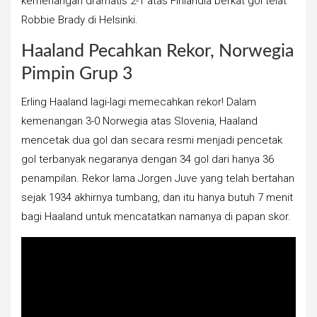
kemenangan dramatis 2-1 atas Finlandia berkat gol telat
Robbie Brady di Helsinki.
Haaland Pecahkan Rekor, Norwegia
Pimpin Grup 3
Erling Haaland lagi-lagi memecahkan rekor! Dalam
kemenangan 3-0 Norwegia atas Slovenia, Haaland
mencetak dua gol dan secara resmi menjadi pencetak
gol terbanyak negaranya dengan 34 gol dari hanya 36
penampilan. Rekor lama Jorgen Juve yang telah bertahan
sejak 1934 akhirnya tumbang, dan itu hanya butuh 7 menit
bagi Haaland untuk mencatatkan namanya di papan skor.