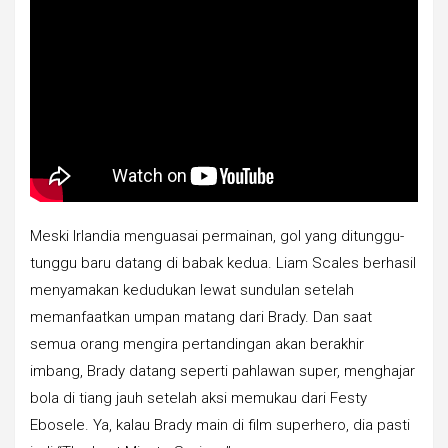
Meski Irlandia menguasai permainan, gol yang ditunggu-
tunggu baru datang di babak kedua. Liam Scales berhasil
menyamakan kedudukan lewat sundulan setelah
memanfaatkan umpan matang dari Brady. Dan saat
semua orang mengira pertandingan akan berakhir
imbang, Brady datang seperti pahlawan super, menghajar
bola di tiang jauh setelah aksi memukau dari Festy
Ebosele. Ya, kalau Brady main di film superhero, dia pasti