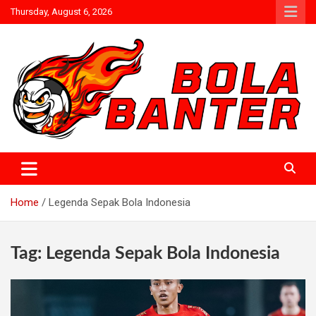
Skip
Thursday, August 6, 2026
to
content
Temukan berita sepak bola terbaru, ulasan mendalam, dan gosip
Bola Banter
transfer di Bola Banter. Nikmati informasi sepak bola dari seluruh
dunia dengan sentuhan humor dan candaan segar | Bola Banter
Home
Legenda Sepak Bola Indonesia
Tag:
Legenda Sepak Bola Indonesia