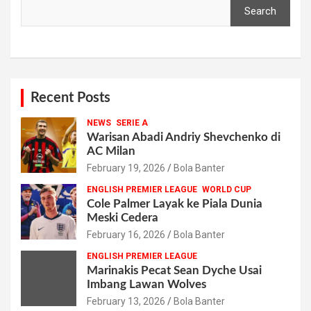
Search
Recent Posts
NEWS
SERIE A
Warisan Abadi Andriy Shevchenko di
AC Milan
February 19, 2026
Bola Banter
ENGLISH PREMIER LEAGUE
WORLD CUP
Cole Palmer Layak ke Piala Dunia
Meski Cedera
February 16, 2026
Bola Banter
ENGLISH PREMIER LEAGUE
Marinakis Pecat Sean Dyche Usai
Imbang Lawan Wolves
February 13, 2026
Bola Banter