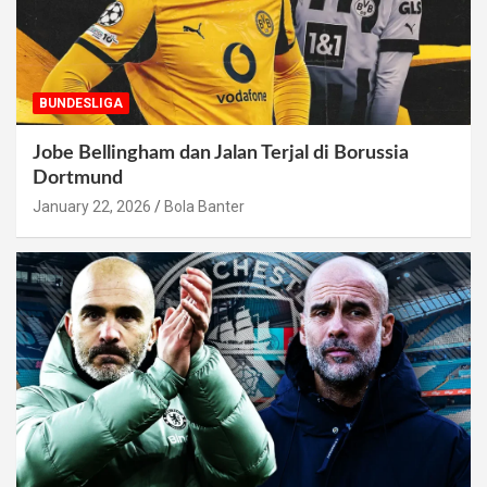
BUNDESLIGA
Jobe Bellingham dan Jalan Terjal di Borussia
Dortmund
January 22, 2026
Bola Banter