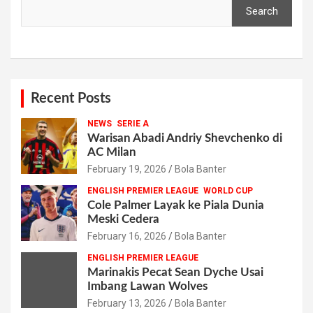
Search
Recent Posts
NEWS
SERIE A
Warisan Abadi Andriy Shevchenko di
AC Milan
February 19, 2026
Bola Banter
ENGLISH PREMIER LEAGUE
WORLD CUP
Cole Palmer Layak ke Piala Dunia
Meski Cedera
February 16, 2026
Bola Banter
ENGLISH PREMIER LEAGUE
Marinakis Pecat Sean Dyche Usai
Imbang Lawan Wolves
February 13, 2026
Bola Banter