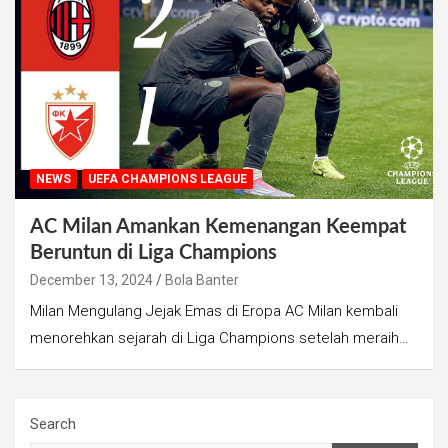
NEWS
UEFA CHAMPIONS LEAGUE
AC Milan Amankan Kemenangan Keempat
Beruntun di Liga Champions
December 13, 2024
Bola Banter
Milan Mengulang Jejak Emas di Eropa AC Milan kembali
menorehkan sejarah di Liga Champions setelah meraih…
Search