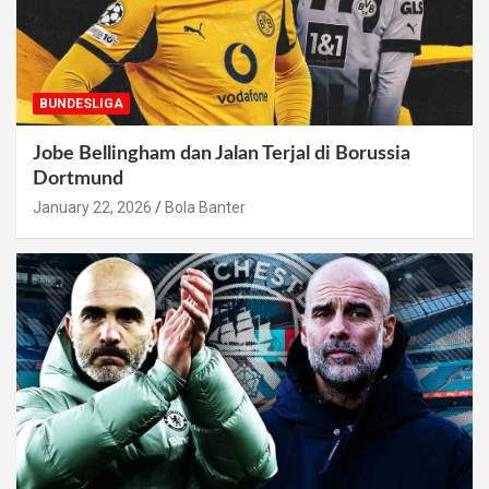
BUNDESLIGA
Jobe Bellingham dan Jalan Terjal di Borussia
Dortmund
January 22, 2026
Bola Banter