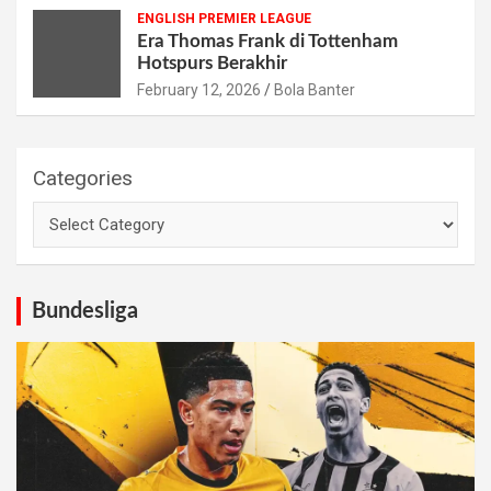
ENGLISH PREMIER LEAGUE
Era Thomas Frank di Tottenham
Hotspurs Berakhir
February 12, 2026
Bola Banter
Categories
Bundesliga