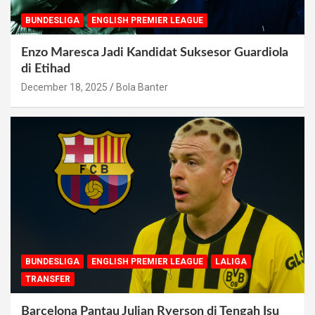
BUNDESLIGA
ENGLISH PREMIER LEAGUE
Enzo Maresca Jadi Kandidat Suksesor Guardiola
di Etihad
December 18, 2025
Bola Banter
BUNDESLIGA
ENGLISH PREMIER LEAGUE
LALIGA
TRANSFER
Barcelona Pantau Julian Ryerson di Tengah Isu