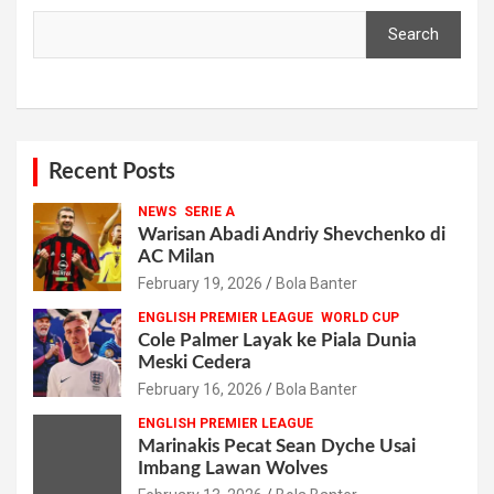
Search
Recent Posts
NEWS
SERIE A
Warisan Abadi Andriy Shevchenko di
AC Milan
February 19, 2026
Bola Banter
ENGLISH PREMIER LEAGUE
WORLD CUP
Cole Palmer Layak ke Piala Dunia
Meski Cedera
February 16, 2026
Bola Banter
ENGLISH PREMIER LEAGUE
Marinakis Pecat Sean Dyche Usai
Imbang Lawan Wolves