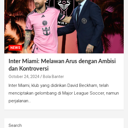
NEWS
Inter Miami: Melawan Arus dengan Ambisi
dan Kontroversi
October 24, 2024
Bola Banter
Inter Miami, klub yang didirikan David Beckham, telah
menciptakan gelombang di Major League Soccer, namun
perjalanan…
Search