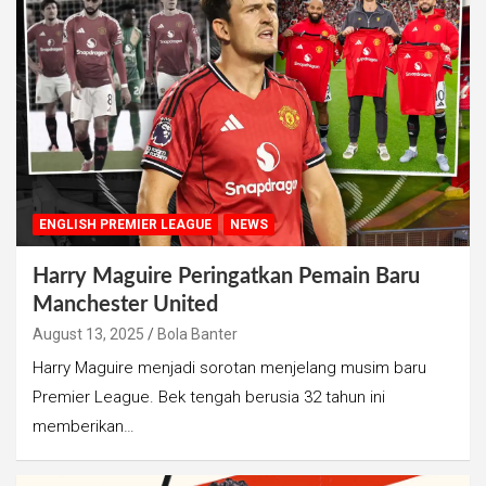
ENGLISH PREMIER LEAGUE
NEWS
Harry Maguire Peringatkan Pemain Baru
Manchester United
August 13, 2025
Bola Banter
Harry Maguire menjadi sorotan menjelang musim baru
Premier League. Bek tengah berusia 32 tahun ini
memberikan…