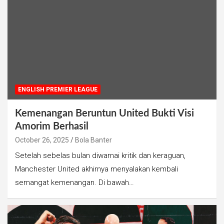
ENGLISH PREMIER LEAGUE
Kemenangan Beruntun United Bukti Visi
Amorim Berhasil
October 26, 2025
Bola Banter
Setelah sebelas bulan diwarnai kritik dan keraguan,
Manchester United akhirnya menyalakan kembali
semangat kemenangan. Di bawah…