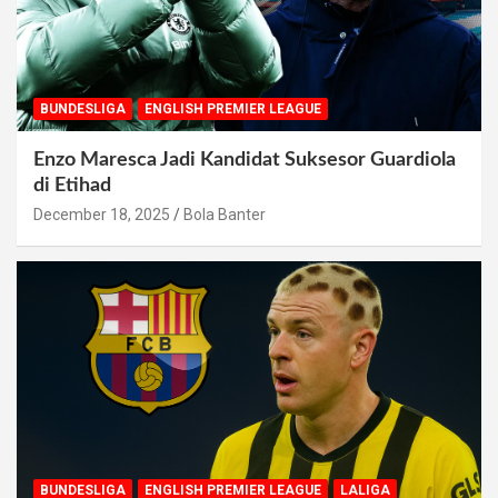
BUNDESLIGA
ENGLISH PREMIER LEAGUE
Enzo Maresca Jadi Kandidat Suksesor Guardiola
di Etihad
December 18, 2025
Bola Banter
BUNDESLIGA
ENGLISH PREMIER LEAGUE
LALIGA