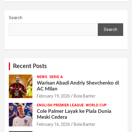
Search
Search
Recent Posts
NEWS
SERIE A
Warisan Abadi Andriy Shevchenko di
AC Milan
February 19, 2026
Bola Banter
ENGLISH PREMIER LEAGUE
WORLD CUP
Cole Palmer Layak ke Piala Dunia
Meski Cedera
February 16, 2026
Bola Banter