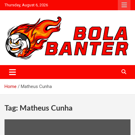
Skip
Thursday, August 6, 2026
to
content
Temukan berita sepak bola terbaru, ulasan mendalam, dan gosip
Bola Banter
transfer di Bola Banter. Nikmati informasi sepak bola dari seluruh
dunia dengan sentuhan humor dan candaan segar | Bola Banter
Home
Matheus Cunha
Tag:
Matheus Cunha