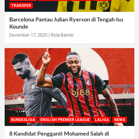
TRANSFER
Barcelona Pantau Julian Ryerson di Tengah Isu
Kounde
December 17, 2025
Bola Banter
BUNDESLIGA
ENGLISH PREMIER LEAGUE
LALIGA
NEWS
8 Kandidat Pengganti Mohamed Salah di