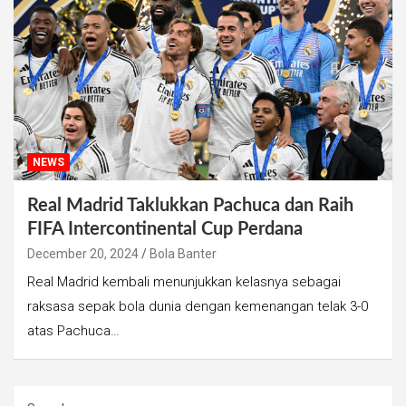
NEWS
Real Madrid Taklukkan Pachuca dan Raih
FIFA Intercontinental Cup Perdana
December 20, 2024
Bola Banter
Real Madrid kembali menunjukkan kelasnya sebagai
raksasa sepak bola dunia dengan kemenangan telak 3-0
atas Pachuca…