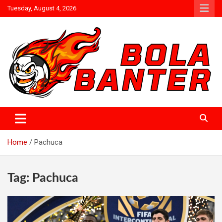
Skip
Tuesday, August 4, 2026
to
content
Temukan berita sepak bola terbaru, ulasan mendalam, dan gosip
Bola Banter
transfer di Bola Banter. Nikmati informasi sepak bola dari seluruh
dunia dengan sentuhan humor dan candaan segar | Bola Banter
Home
Pachuca
Tag:
Pachuca