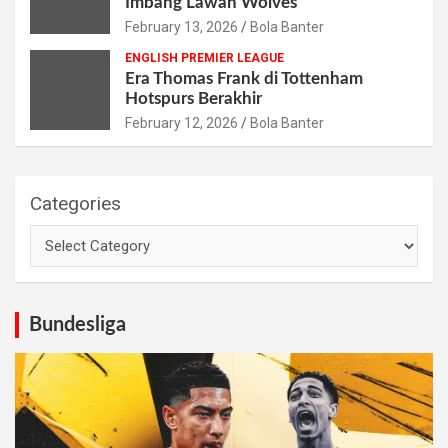
Imbang Lawan Wolves
February 13, 2026
Bola Banter
ENGLISH PREMIER LEAGUE
Era Thomas Frank di Tottenham
Hotspurs Berakhir
February 12, 2026
Bola Banter
Categories
Bundesliga