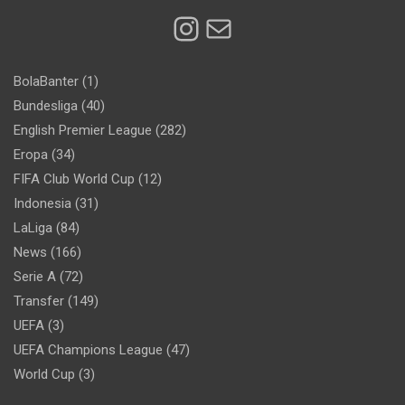
Instagram
Mail
BolaBanter
(1)
Bundesliga
(40)
English Premier League
(282)
Eropa
(34)
FIFA Club World Cup
(12)
Indonesia
(31)
LaLiga
(84)
News
(166)
Serie A
(72)
Transfer
(149)
UEFA
(3)
UEFA Champions League
(47)
World Cup
(3)