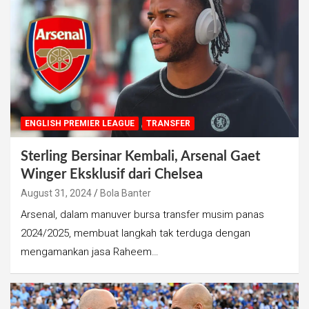
ENGLISH PREMIER LEAGUE
TRANSFER
Sterling Bersinar Kembali, Arsenal Gaet
Winger Eksklusif dari Chelsea
August 31, 2024
Bola Banter
Arsenal, dalam manuver bursa transfer musim panas
2024/2025, membuat langkah tak terduga dengan
mengamankan jasa Raheem…