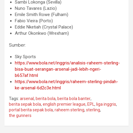
Sambi Lokonga (Sevilla)
Nuno Tavares (Lazio)
Emile Smith Rowe (Fulham)
Fabio Vieira (Porto)
Eddie Nketiah (Crystal Palace)
Arthur Okonkwo (Wrexham)
Sumber:
Sky Sports
https://www.bola.net/inggris/analisis-raheem-sterling-
bisa-buat-serangan-arsenal-jadi-lebih-ngeri-
b657af.html
https://www.bola.net/inggris/raheem-sterling-pindah-
ke-arsenal-6d2c3e.html
Tags:
arsenal
,
berita bola
,
berita bola banter
,
berita sepak bola
,
english premier league
,
EPL
,
liga inggris
,
portal berita sepak bola
,
raheem sterling
,
sterling
,
the gunners