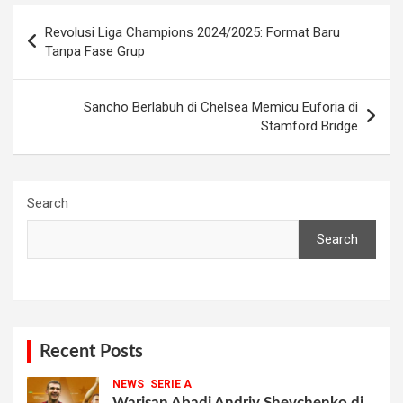
Post
Revolusi Liga Champions 2024/2025: Format Baru
navigation
Tanpa Fase Grup
Sancho Berlabuh di Chelsea Memicu Euforia di
Stamford Bridge
Search
Search
Recent Posts
NEWS
SERIE A
Warisan Abadi Andriy Shevchenko di