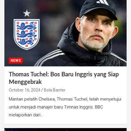
NEWS
Thomas Tuchel: Bos Baru Inggris yang Siap
Menggebrak
October 16, 2024
Bola Banter
Mantan pelatih Chelsea, Thomas Tuchel, telah menyetujui
untuk menjadi manajer baru Timnas Inggris. BBC
melaporkan dari…