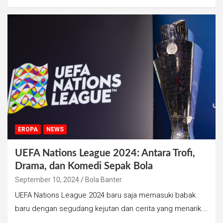
EROPA
NEWS
UEFA Nations League 2024: Antara Trofi,
Drama, dan Komedi Sepak Bola
September 10, 2024
Bola Banter
UEFA Nations League 2024 baru saja memasuki babak
baru dengan segudang kejutan dan cerita yang menarik.…