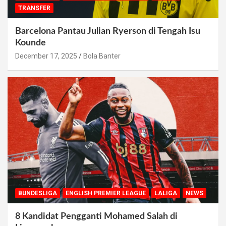
TRANSFER
Barcelona Pantau Julian Ryerson di Tengah Isu
Kounde
December 17, 2025
Bola Banter
BUNDESLIGA
ENGLISH PREMIER LEAGUE
LALIGA
NEWS
8 Kandidat Pengganti Mohamed Salah di