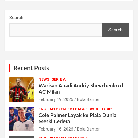
Search
Search
Recent Posts
NEWS
SERIE A
Warisan Abadi Andriy Shevchenko di
AC Milan
February 19, 2026
Bola Banter
ENGLISH PREMIER LEAGUE
WORLD CUP
Cole Palmer Layak ke Piala Dunia
Meski Cedera
February 16, 2026
Bola Banter