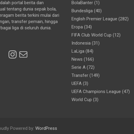
dalah portal berita dan
BolaBanter
(1)
ual tentang dunia sepak bola,
Bundesliga
(40)
ragam berita terkini mulai dari
English Premier League
(282)
ingan, transfer pemain, hingga
Eropa
(34)
rbagai liga di seluruh dunia.
FIFA Club World Cup
(12)
Indonesia
(31)
Instagram
Mail
LaLiga
(84)
News
(166)
Serie A
(72)
Transfer
(149)
UEFA
(3)
UEFA Champions League
(47)
World Cup
(3)
oudly Powered by:
WordPress