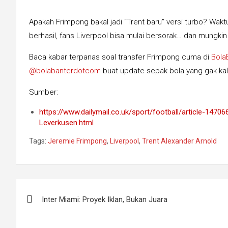
Apakah Frimpong bakal jadi “Trent baru” versi turbo? Waktu
berhasil, fans Liverpool bisa mulai bersorak… dan mungkin
Baca kabar terpanas soal transfer Frimpong cuma di
Bola
@bolabanterdotcom
buat update sepak bola yang gak kal
Sumber:
https://www.dailymail.co.uk/sport/football/article-147
Leverkusen.html
Tags:
Jeremie Frimpong
,
Liverpool
,
Trent Alexander Arnold
Post
Inter Miami: Proyek Iklan, Bukan Juara
navigation