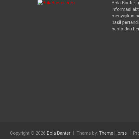
Bola Banter a
informasi akt
menyajikan be
hasil pertand
berita dari be
Copyright © 2026
Bola Banter
Theme by:
Theme Horse
Pr