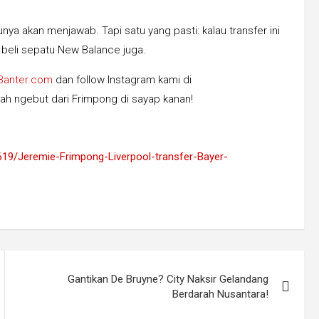
nya akan menjawab. Tapi satu yang pasti: kalau transfer ini
 beli sepatu New Balance juga.
Banter.com
dan follow Instagram kami di
ah ngebut dari Frimpong di sayap kanan!
06619/Jeremie-Frimpong-Liverpool-transfer-Bayer-
Gantikan De Bruyne? City Naksir Gelandang
Berdarah Nusantara!