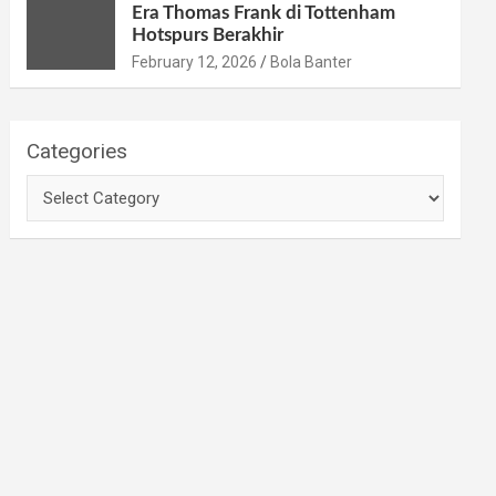
Era Thomas Frank di Tottenham
Hotspurs Berakhir
February 12, 2026
Bola Banter
Categories