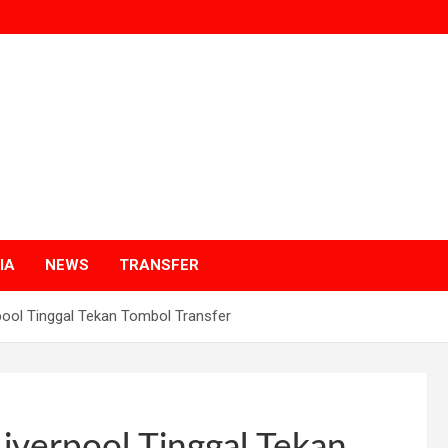
p
a
IA
NEWS
TRANSFER
rpool Tinggal Tekan Tombol Transfer
Liverpool Tinggal Tekan